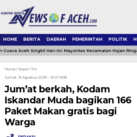
HOME
BERITA
DAERAH
PEMERINTAH
POLITIK
H
 Cuaca Aceh Singkil Hari Ini: Mayoritas Kecamatan Hujan Ring
Home /
Sosial
/
Tni
Jumat, 15 Agustus 2025 - 16:01 WIB
Jum’at berkah, Kodam
Iskandar Muda bagikan 166
Paket Makan gratis bagi
Warga
REDAKSI