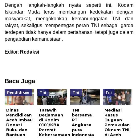
Dengan langkah-langkah nyata seperti ini, Kodam
Iskandar Muda terus membangun kedekatan dengan
masyarakat, mengokohkan kemanunggalan TNI dan
rakyat, sekaligus mempertegas peran TNI sebagai garda
terdepan tidak hanya dalam pertahanan, tetapi juga dalam
pengabdian kemanusiaan.
Editor:
Redaksi
Baca Juga
Pendidikan
Tni
Tni
Tni
Dinas
Tarawih
TNI
Mediasi
Pendidikan
Berjamaah
bersama
Kasus
Aceh Imbau
di Kodim
PT
Dugaan
Donasi
0101/KBA
Angkasa
Pemukulan
Buku dan
Pererat
pura
Oknum TNI
Bantuan
Kebersamaan
Indonesia
di Aceh