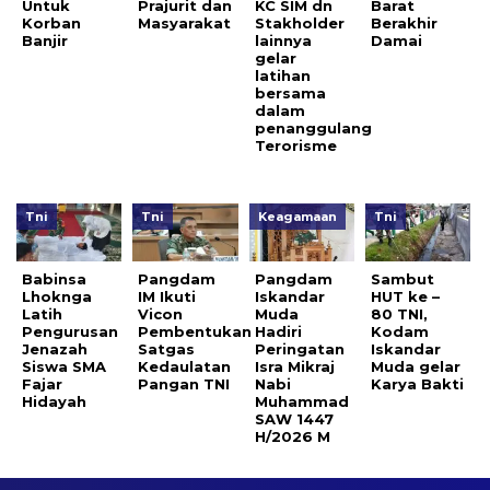
Untuk
Prajurit dan
KC SIM dn
Barat
Korban
Masyarakat
Stakholder
Berakhir
Banjir
lainnya
Damai
gelar
latihan
bersama
dalam
penanggulang
Terorisme
Tni
Tni
Keagamaan
Tni
Babinsa
Pangdam
Pangdam
Sambut
Lhoknga
IM Ikuti
Iskandar
HUT ke –
Latih
Vicon
Muda
80 TNI,
Pengurusan
Pembentukan
Hadiri
Kodam
Jenazah
Satgas
Peringatan
Iskandar
Siswa SMA
Kedaulatan
Isra Mikraj
Muda gelar
Fajar
Pangan TNI
Nabi
Karya Bakti
Hidayah
Muhammad
SAW 1447
H/2026 M