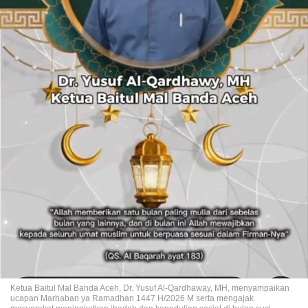
Ketua Baitul Mal Banda Aceh, Dr. Yusuf Al-Qardhaway, MH, menyampaikan
ucapan Marhaban ya Ramadhan 1447 H/2026 M serta mengajak