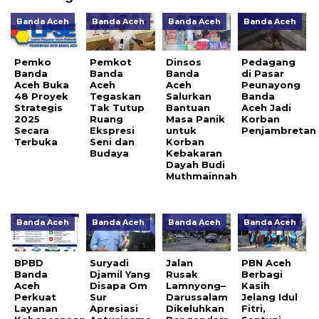
Banda Aceh
Banda Aceh
Banda Aceh
Banda Aceh
Pemko
Pemkot
Dinsos
Pedagang
Banda
Banda
Banda
di Pasar
Aceh Buka
Aceh
Aceh
Peunayong
48 Proyek
Tegaskan
Salurkan
Banda
Strategis
Tak Tutup
Bantuan
Aceh Jadi
2025
Ruang
Masa Panik
Korban
Secara
Ekspresi
untuk
Penjambretan
Terbuka
Seni dan
Korban
Budaya
Kebakaran
Dayah Budi
Muthmainnah
Banda Aceh
Banda Aceh
Banda Aceh
Banda Aceh
BPBD
Suryadi
Jalan
PBN Aceh
Banda
Djamil Yang
Rusak
Berbagi
Aceh
Disapa Om
Lamnyong–
Kasih
Perkuat
Sur
Darussalam
Jelang Idul
Layanan
Apresiasi
Dikeluhkan
Fitri,