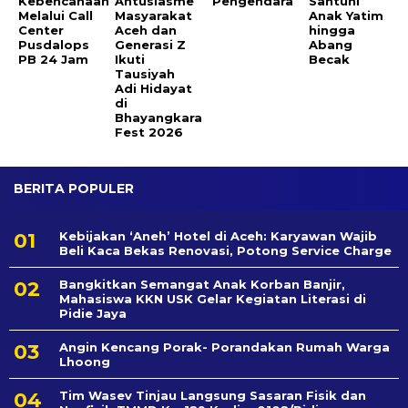
Kebencanaan
Antusiasme
Pengendara
Santuni
Melalui Call
Masyarakat
Anak Yatim
Center
Aceh dan
hingga
Pusdalops
Generasi Z
Abang
PB 24 Jam
Ikuti
Becak
Tausiyah
Adi Hidayat
di
Bhayangkara
Fest 2026
BERITA POPULER
Kebijakan ‘Aneh’ Hotel di Aceh: Karyawan Wajib
Beli Kaca Bekas Renovasi, Potong Service Charge
Bangkitkan Semangat Anak Korban Banjir,
Mahasiswa KKN USK Gelar Kegiatan Literasi di
Pidie Jaya
Angin Kencang Porak- Porandakan Rumah Warga
Lhoong
Tim Wasev Tinjau Langsung Sasaran Fisik dan