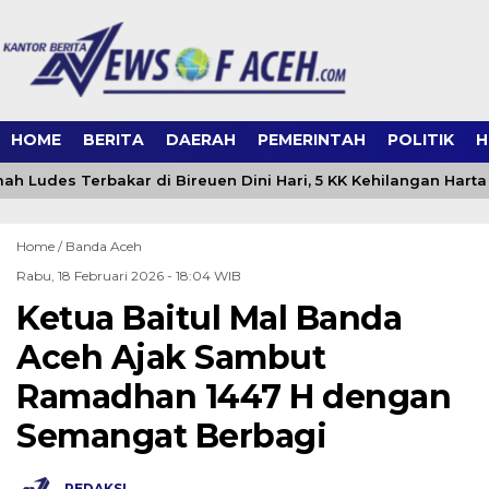
HOME
BERITA
DAERAH
PEMERINTAH
POLITIK
H
h Ludes Terbakar di Bireuen Dini Hari, 5 KK Kehilangan Harta
Home /
Banda Aceh
Rabu, 18 Februari 2026 - 18:04 WIB
Ketua Baitul Mal Banda
Aceh Ajak Sambut
Ramadhan 1447 H dengan
Semangat Berbagi
REDAKSI