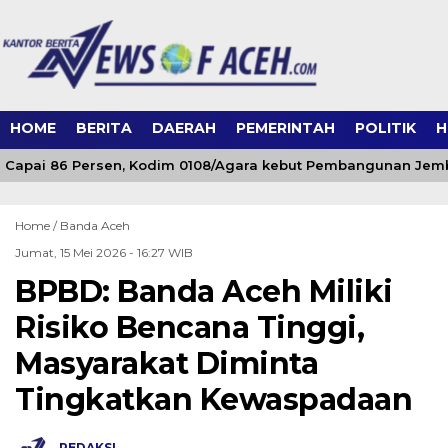
HOME
BERITA
DAERAH
PEMERINTAH
POLITIK
H
 Capai 86 Persen, Kodim 0108/Agara kebut Pembangunan Jemb
Home /
Banda Aceh
Jumat, 15 Mei 2026 - 16:27 WIB
BPBD: Banda Aceh Miliki
Risiko Bencana Tinggi,
Masyarakat Diminta
Tingkatkan Kewaspadaan
REDAKSI