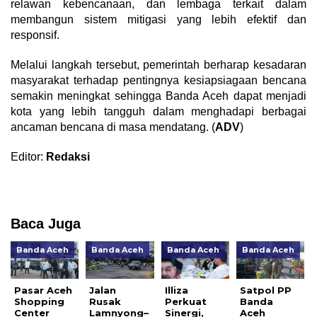
relawan kebencanaan, dan lembaga terkait dalam
membangun sistem mitigasi yang lebih efektif dan
responsif.
Melalui langkah tersebut, pemerintah berharap kesadaran
masyarakat terhadap pentingnya kesiapsiagaan bencana
semakin meningkat sehingga Banda Aceh dapat menjadi
kota yang lebih tangguh dalam menghadapi berbagai
ancaman bencana di masa mendatang. (
ADV
)
Editor:
Redaksi
Baca Juga
Banda Aceh
Banda Aceh
Banda Aceh
Banda Aceh
Pasar Aceh
Jalan
Illiza
Satpol PP
Shopping
Rusak
Perkuat
Banda
Center
Lamnyong–
Sinergi,
Aceh