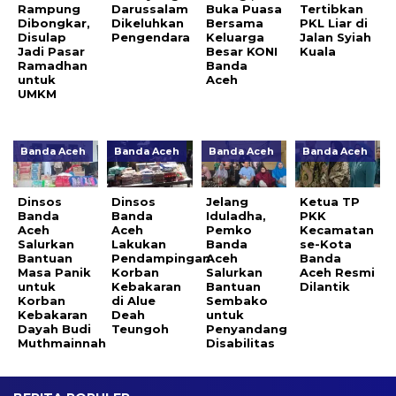
Rampung
Darussalam
Buka Puasa
Tertibkan
Dibongkar,
Dikeluhkan
Bersama
PKL Liar di
Disulap
Pengendara
Keluarga
Jalan Syiah
Jadi Pasar
Besar KONI
Kuala
Ramadhan
Banda
untuk
Aceh
UMKM
Banda Aceh
Banda Aceh
Banda Aceh
Banda Aceh
Dinsos
Dinsos
Jelang
Ketua TP
Banda
Banda
Iduladha,
PKK
Aceh
Aceh
Pemko
Kecamatan
Salurkan
Lakukan
Banda
se-Kota
Bantuan
Pendampingan
Aceh
Banda
Masa Panik
Korban
Salurkan
Aceh Resmi
untuk
Kebakaran
Bantuan
Dilantik
Korban
di Alue
Sembako
Kebakaran
Deah
untuk
Dayah Budi
Teungoh
Penyandang
Muthmainnah
Disabilitas