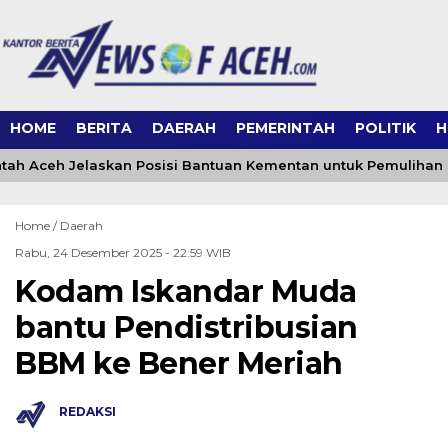
HOME
BERITA
DAERAH
PEMERINTAH
POLITIK
H
ah Aceh Jelaskan Posisi Bantuan Kementan untuk Pemulihan
Home /
Daerah
Rabu, 24 Desember 2025 - 22:59 WIB
Kodam Iskandar Muda
bantu Pendistribusian
BBM ke Bener Meriah
REDAKSI