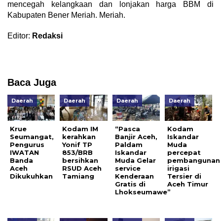
mencegah kelangkaan dan lonjakan harga BBM di
Kabupaten Bener Meriah. Meriah.
Editor:
Redaksi
Baca Juga
Daerah
Daerah
Daerah
Daerah
Krue
Kodam IM
“Pasca
Kodam
Seumangat,
kerahkan
Banjir Aceh,
Iskandar
Pengurus
Yonif TP
Paldam
Muda
IWATAN
853/BRB
Iskandar
percepat
Banda
bersihkan
Muda Gelar
pembangunan
Aceh
RSUD Aceh
service
irigasi
Dikukuhkan
Tamiang
Kenderaan
Tersier di
Gratis di
Aceh Timur
Lhokseumawe”