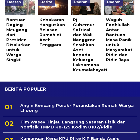
Daerah
Berita
Daerah
Daerah
Bantuan
Kebakaran
Pj
Wagub
Daging
Hanguskan
Gubernur
Fadhlullah
Meugang
Belasan
Safrizal
Antar
dari
Rumah di
dan Wali
Bantuan
Presiden
Aceh
Nanggroe
Masa Panik
Disalurkan
Tenggara
Serahkan
untuk
untuk
Aset
Masyarakat
Warga
kepada
Pidie dan
Singkil
Keluarga
Pidie Jaya
Laksamana
Keumalahayati
BERITA POPULER
Angin Kencang Porak- Porandakan Rumah Warga
Lhoong
Tim Wasev Tinjau Langsung Sasaran Fisik dan
Nonfisik TMMD Ke-129 Kodim 0102/Pidie
Kunjungan Kerja KPU RI ke KIP Banda Aceh: