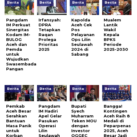
Berita
Berita
Berita
Berita
Pangdam
Irfansyah:
Kapolda
Mualem
IM Perkuat
DPRA
Aceh Cek
Lantik
Sinergitas
Tetapkan
Pos
Wakil
Kodam IM-
Raqan
Pelayanan
Kepala
BULOG
Prolega
Ops Lilin
BPKS
Aceh dan
Prioritas
Seulawah
Periode
Pemda
2025
2024 di
2025-2030
untuk
Sabang
Wujudkan
Swasembada
Pangan
Berita
Berita
Berita
Berita
Pemkab
Pangdam
Bupati
Bangga!
Aceh Besar
IM Hadiri
Syech
Kontingen
Serahkan
Apel Gelar
Muharram
Aceh Raih 8
Bantuan
Pasukan
Teken MOU
Medali di
Masa Panik
Operasi
dengan
Peparpenas
untuk
Lilin
Investor
2025, Aceh
Korban
Seulawah
OGGEC
Besar Jadi