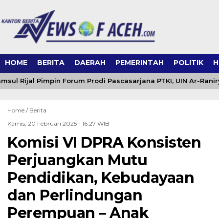
HOME
BERITA
DAERAH
PEMERINTAH
POLITIK
H
msul Rijal Pimpin Forum Prodi Pascasarjana PTKI, UIN Ar-Ranir
Home /
Berita
Kamis, 20 Februari 2025 - 16:27 WIB
Komisi VI DPRA Konsisten
Perjuangkan Mutu
Pendidikan, Kebudayaan
dan Perlindungan
Perempuan – Anak