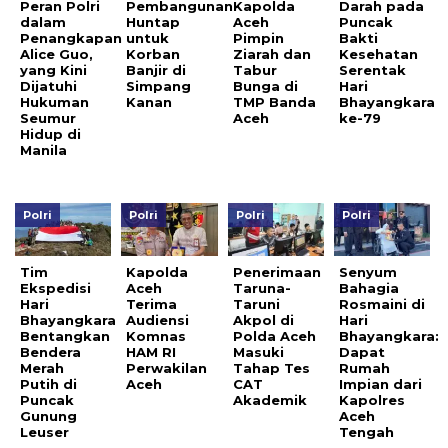
Peran Polri
Pembangunan
Kapolda
Darah pada
dalam
Huntap
Aceh
Puncak
Penangkapan
untuk
Pimpin
Bakti
Alice Guo,
Korban
Ziarah dan
Kesehatan
yang Kini
Banjir di
Tabur
Serentak
Dijatuhi
Simpang
Bunga di
Hari
Hukuman
Kanan
TMP Banda
Bhayangkara
Seumur
Aceh
ke-79
Hidup di
Manila
Polri
Polri
Polri
Polri
Tim
Kapolda
Penerimaan
Senyum
Ekspedisi
Aceh
Taruna-
Bahagia
Hari
Terima
Taruni
Rosmaini di
Bhayangkara
Audiensi
Akpol di
Hari
Bentangkan
Komnas
Polda Aceh
Bhayangkara:
Bendera
HAM RI
Masuki
Dapat
Merah
Perwakilan
Tahap Tes
Rumah
Putih di
Aceh
CAT
Impian dari
Puncak
Akademik
Kapolres
Gunung
Aceh
Leuser
Tengah