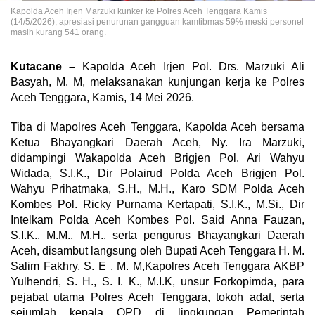
Kapolda Aceh Irjen Marzuki kunker ke Polres Aceh Tenggara Kamis
(14/5/2026), apresiasi penurunan gangguan kamtibmas 59% meski personel
masih kurang 541 orang.
Kutacane –
Kapolda Aceh Irjen Pol. Drs. Marzuki Ali
Basyah, M. M, melaksanakan kunjungan kerja ke Polres
Aceh Tenggara, Kamis, 14 Mei 2026.
Tiba di Mapolres Aceh Tenggara, Kapolda Aceh bersama
Ketua Bhayangkari Daerah Aceh, Ny. Ira Marzuki,
didampingi Wakapolda Aceh Brigjen Pol. Ari Wahyu
Widada, S.I.K., Dir Polairud Polda Aceh Brigjen Pol.
Wahyu Prihatmaka, S.H., M.H., Karo SDM Polda Aceh
Kombes Pol. Ricky Purnama Kertapati, S.I.K., M.Si., Dir
Intelkam Polda Aceh Kombes Pol. Said Anna Fauzan,
S.I.K., M.M., M.H., serta pengurus Bhayangkari Daerah
Aceh, disambut langsung oleh Bupati Aceh Tenggara H. M.
Salim Fakhry, S. E , M. M,Kapolres Aceh Tenggara AKBP
Yulhendri, S. H., S. I. K., M.I.K, unsur Forkopimda, para
pejabat utama Polres Aceh Tenggara, tokoh adat, serta
sejumlah kepala OPD di lingkungan Pemerintah