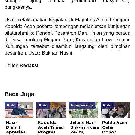
sebagai ujung tombak pembinaan masyarakat,”
pungkasnya.
Usai melaksanakan kegiatan di Mapolres Aceh Tenggara,
Kapolda Aceh beserta rombongan melanjutkan kunjungan
silaturahmi ke Pondok Pesantren Darul Iman yang berada
di Desa Terutung Megara Baru, Kecamatan Lawe Sumur.
Kunjungan tersebut disambut langsung oleh pimpinan
pesantren, Ustaz Bukhari Husni.
Editor:
Redaksi
Baca Juga
Polri
Polri
Keagamaan
Polri
Nasir
Kapolda
Jelang Hari
Polda Aceh
Djamil
Aceh Tinjau
Bhayangkara
Gelar
Apresiasi
Progres
ke-79,
Donor