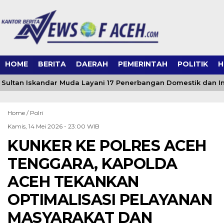
HOME
BERITA
DAERAH
PEMERINTAH
POLITIK
H
ultan Iskandar Muda Layani 17 Penerbangan Domestik dan Inte
Home /
Polri
Kamis, 14 Mei 2026 - 23:00 WIB
KUNKER KE POLRES ACEH
TENGGARA, KAPOLDA
ACEH TEKANKAN
OPTIMALISASI PELAYANAN
MASYARAKAT DAN