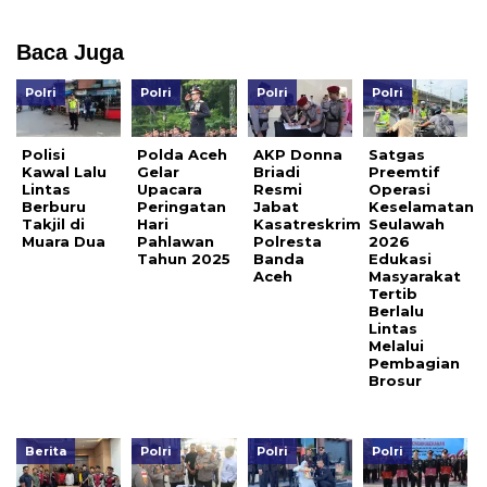
Baca Juga
Polri
Polri
Polri
Polri
Polisi
Polda Aceh
AKP Donna
Satgas
Kawal Lalu
Gelar
Briadi
Preemtif
Lintas
Upacara
Resmi
Operasi
Berburu
Peringatan
Jabat
Keselamatan
Takjil di
Hari
Kasatreskrim
Seulawah
Muara Dua
Pahlawan
Polresta
2026
Tahun 2025
Banda
Edukasi
Aceh
Masyarakat
Tertib
Berlalu
Lintas
Melalui
Pembagian
Brosur
Berita
Polri
Polri
Polri