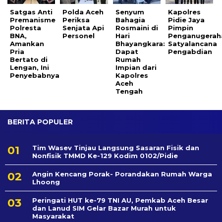
Satgas Anti
Polda Aceh
Senyum
Kapolres
Premanisme
Periksa
Bahagia
Pidie Jaya
Polresta
Senjata Api
Rosmaini di
Pimpin
BNA,
Personel
Hari
Penganugerah
Amankan
Bhayangkara:
Satyalancana
Pria
Dapat
Pengabdian
Bertato di
Rumah
Lengan, Ini
Impian dari
Penyebabnya
Kapolres
Aceh
Tengah
BERITA POPULER
Tim Wasev Tinjau Langsung Sasaran Fisik dan
Nonfisik TMMD Ke-129 Kodim 0102/Pidie
Angin Kencang Porak- Porandakan Rumah Warga
Lhoong
Peringati HUT ke-79 TNI AU, Pemkab Aceh Besar
dan Lanud SIM Gelar Bazar Murah untuk
Masyarakat