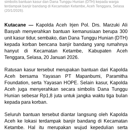
simbolis bantuan kasur dan Dana Tunggu Hunian (DTH) kepada warga
terdampak banjir bandang di Kecamatan Ketambe, Aceh Tenggara, Selasa
(20/1/2026).
Kutacane —
Kapolda Aceh Irjen Pol. Drs. Marzuki Ali
Basyah menyerahkan bantuan kemanusiaan berupa 300
unit kasur tidur, sembako, dan Dana Tunggu Hunian (DTH)
kepada korban bencana banjir bandang yang rumahnya
hanyut di Kecamatan Ketambe, Kabupaten Aceh
Tenggara, Selasa, 20 Januari 2026.
Ratusan kasur tersebut merupakan bantuan dari Kapolda
Aceh bersama Yayasan PT Mapanbumi, Paramitha
Foundation, serta Yayasan HOPE. Selain kasur, Kapolda
Aceh juga menyerahkan secara simbolis Dana Tunggu
Hunian sebesar Rp1,8 juta untuk jangka waktu tiga bulan
kepada para korban.
Seluruh bantuan tersebut diantar langsung oleh Kapolda
Aceh ke lokasi terdampak banjir bandang di Kecamatan
Ketambe. Hal itu merupakan wujud kepedulian serta