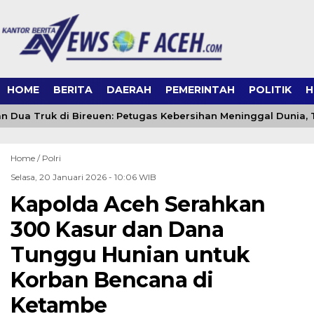
HOME
BERITA
DAERAH
PEMERINTAH
POLITIK
H
 Dua Truk di Bireuen: Petugas Kebersihan Meninggal Dunia, T
Home /
Polri
Selasa, 20 Januari 2026 - 10:06 WIB
Kapolda Aceh Serahkan
300 Kasur dan Dana
Tunggu Hunian untuk
Korban Bencana di
Ketambe