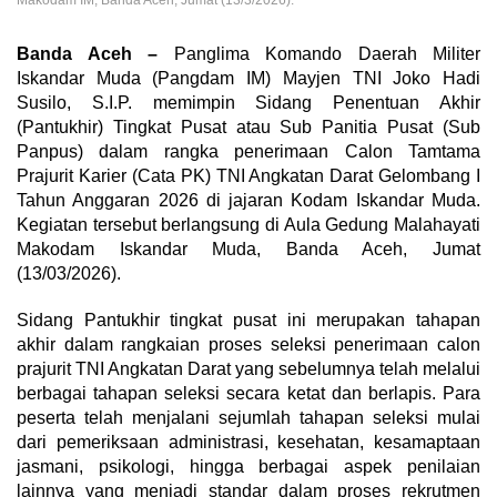
Makodam IM, Banda Aceh, Jumat (13/3/2026).
Banda Aceh –
Panglima Komando Daerah Militer
Iskandar Muda (Pangdam IM) Mayjen TNI Joko Hadi
Susilo, S.I.P. memimpin Sidang Penentuan Akhir
(Pantukhir) Tingkat Pusat atau Sub Panitia Pusat (Sub
Panpus) dalam rangka penerimaan Calon Tamtama
Prajurit Karier (Cata PK) TNI Angkatan Darat Gelombang I
Tahun Anggaran 2026 di jajaran Kodam Iskandar Muda.
Kegiatan tersebut berlangsung di Aula Gedung Malahayati
Makodam Iskandar Muda, Banda Aceh, Jumat
(13/03/2026).
Sidang Pantukhir tingkat pusat ini merupakan tahapan
akhir dalam rangkaian proses seleksi penerimaan calon
prajurit TNI Angkatan Darat yang sebelumnya telah melalui
berbagai tahapan seleksi secara ketat dan berlapis. Para
peserta telah menjalani sejumlah tahapan seleksi mulai
dari pemeriksaan administrasi, kesehatan, kesamaptaan
jasmani, psikologi, hingga berbagai aspek penilaian
lainnya yang menjadi standar dalam proses rekrutmen