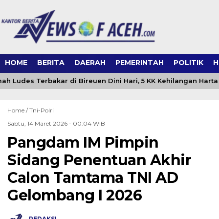
HOME
BERITA
DAERAH
PEMERINTAH
POLITIK
H
h Ludes Terbakar di Bireuen Dini Hari, 5 KK Kehilangan Harta
Home /
Tni-Polri
Sabtu, 14 Maret 2026 - 00:04 WIB
Pangdam IM Pimpin
Sidang Penentuan Akhir
Calon Tamtama TNI AD
Gelombang I 2026
REDAKSI