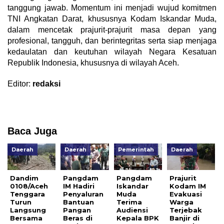
tanggung jawab. Momentum ini menjadi wujud komitmen
TNI Angkatan Darat, khususnya Kodam Iskandar Muda,
dalam mencetak prajurit-prajurit masa depan yang
profesional, tangguh, dan berintegritas serta siap menjaga
kedaulatan dan keutuhan wilayah Negara Kesatuan
Republik Indonesia, khususnya di wilayah Aceh.
Editor:
redaksi
Baca Juga
Daerah
Daerah
Pemerintah
Daerah
Dandim
Pangdam
Pangdam
Prajurit
0108/Aceh
IM Hadiri
Iskandar
Kodam IM
Tenggara
Penyaluran
Muda
Evakuasi
Turun
Bantuan
Terima
Warga
Langsung
Pangan
Audiensi
Terjebak
Bersama
Beras di
Kepala BPK
Banjir di