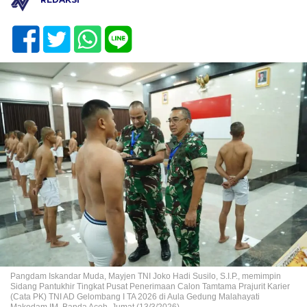
Pangdam Iskandar Muda, Mayjen TNI Joko Hadi Susilo, S.I.P., memimpin
Sidang Pantukhir Tingkat Pusat Penerimaan Calon Tamtama Prajurit Karier
(Cata PK) TNI AD Gelombang I TA 2026 di Aula Gedung Malahayati