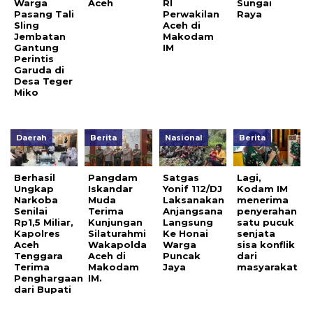
Warga
Aceh
RI
Sungai
Pasang Tali
Perwakilan
Raya
Sling
Aceh di
Jembatan
Makodam
Gantung
IM
Perintis
Garuda di
Desa Teger
Miko
Daerah
Berita
Nasional
Berita
Berhasil
Pangdam
Satgas
Lagi,
Ungkap
Iskandar
Yonif 112/DJ
Kodam IM
Narkoba
Muda
Laksanakan
menerima
Senilai
Terima
Anjangsana
penyerahan
Rp1,5 Miliar,
Kunjungan
Langsung
satu pucuk
Kapolres
Silaturahmi
Ke Honai
senjata
Aceh
Wakapolda
Warga
sisa konflik
Tenggara
Aceh di
Puncak
dari
Terima
Makodam
Jaya
masyarakat
Penghargaan
IM.
dari Bupati