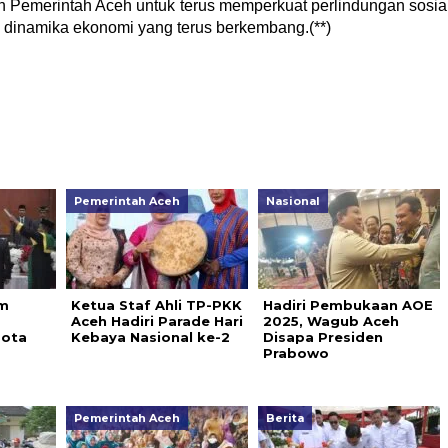
 Pemerintah Aceh untuk terus memperkuat perlindungan sosia
 dinamika ekonomi yang terus berkembang.(**)
Pemerintah Aceh
Nasional
m
Ketua Staf Ahli TP-PKK
Hadiri Pembukaan AOE
Aceh Hadiri Parade Hari
2025, Wagub Aceh
gota
Kebaya Nasional ke-2
Disapa Presiden
Prabowo
Pemerintah Aceh
Berita