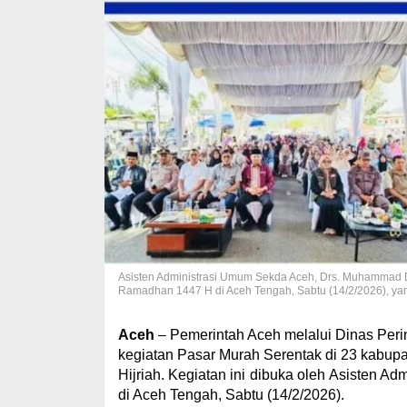
Asisten Administrasi Umum Sekda Aceh, Drs. Muhammad 
Ramadhan 1447 H di Aceh Tengah, Sabtu (14/2/2026), yan
Aceh
– Pemerintah Aceh melalui Dinas Per
kegiatan Pasar Murah Serentak di 23 kabu
Hijriah. Kegiatan ini dibuka oleh Asisten
di Aceh Tengah, Sabtu (14/2/2026).