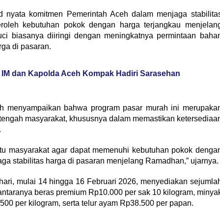
 nyata komitmen Pemerintah Aceh dalam menjaga stabilita
oleh kebutuhan pokok dengan harga terjangkau menjelan
i biasanya diiringi dengan meningkatnya permintaan baha
ga di pasaran.
M dan Kapolda Aceh Kompak Hadiri Sarasehan
 menyampaikan bahwa program pasar murah ini merupaka
i tengah masyarakat, khususnya dalam memastikan ketersediaa
.
bantu masyarakat agar dapat memenuhi kebutuhan pokok denga
aga stabilitas harga di pasaran menjelang Ramadhan,” ujarnya.
hari, mulai 14 hingga 16 Februari 2026, menyediakan sejumla
 antaranya beras premium Rp10.000 per sak 10 kilogram, minya
.500 per kilogram, serta telur ayam Rp38.500 per papan.