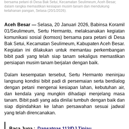
bersama petani di Desa Bak Setui, Kecamatan Seulimeum, Aceh Besar,
dalam rangka memastikan kesiapan musim tanam dan mendukung
ketahanan pangan, Selasa (20/1/2026).
Aceh Besar —
Selasa, 20 Januari 2026, Babinsa Koramil
01/Seulimeum, Sertu Hermanto, melaksanakan kegiatan
komunikasi sosial (komsos) bersama para petani di Desa
Bak Setui, Kecamatan Seulimeum, Kabupaten Aceh Besar.
Kegiatan ini dilakukan untuk memantau perkembangan
bibit padi yang telah siap tanam sekaligus memastikan
persiapan musim tanam berjalan dengan baik.
Dalam kesempatan tersebut, Sertu Hermanto meninjau
langsung kondisi bibit padi di persemaian serta berdialog
dengan petani mengenai kesiapan lahan, kebutuhan air,
dan kendala yang mungkin dihadapi menjelang masa
tanam. Bibit padi yang ada dinilai tumbuh dengan baik dan
siap dipindahkan ke lahan persawahan sesuai jadwal
yang telah direncanakan.
Baca Juga :
Dansatgas 112/DJ Tinjau