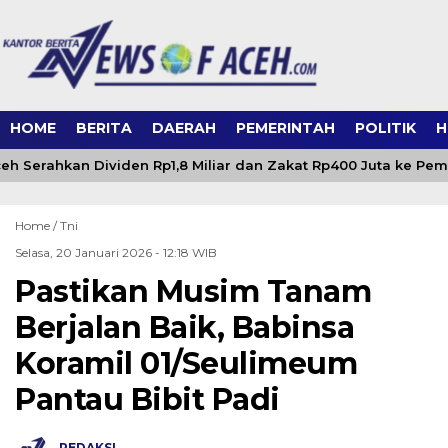
HOME
BERITA
DAERAH
PEMERINTAH
POLITIK
H
h Serahkan Dividen Rp1,8 Miliar dan Zakat Rp400 Juta ke Pe
Home /
Tni
Selasa, 20 Januari 2026 - 12:18 WIB
Pastikan Musim Tanam
Berjalan Baik, Babinsa
Koramil 01/Seulimeum
Pantau Bibit Padi
REDAKSI