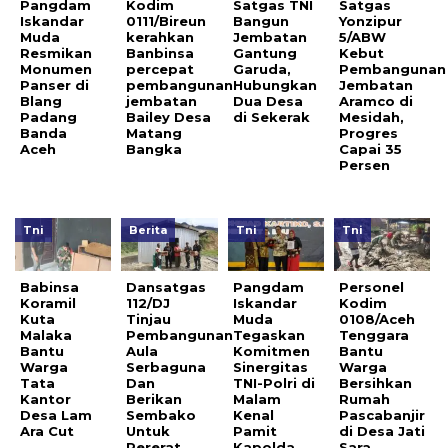
Pangdam
Kodim
Satgas TNI
Satgas
Iskandar
0111/Bireun
Bangun
Yonzipur
Muda
kerahkan
Jembatan
5/ABW
Resmikan
Banbinsa
Gantung
Kebut
Monumen
percepat
Garuda,
Pembangunan
Panser di
pembangunan
Hubungkan
Jembatan
Blang
jembatan
Dua Desa
Aramco di
Padang
Bailey Desa
di Sekerak
Mesidah,
Banda
Matang
Progres
Aceh
Bangka
Capai 35
Persen
Tni
Berita
Tni
Tni
Babinsa
Dansatgas
Pangdam
Personel
Koramil
112/DJ
Iskandar
Kodim
Kuta
Tinjau
Muda
0108/Aceh
Malaka
Pembangunan
Tegaskan
Tenggara
Bantu
Aula
Komitmen
Bantu
Warga
Serbaguna
Sinergitas
Warga
Tata
Dan
TNI-Polri di
Bersihkan
Kantor
Berikan
Malam
Rumah
Desa Lam
Sembako
Kenal
Pascabanjir
Ara Cut
Untuk
Pamit
di Desa Jati
Pererat
Kapolda
Sara