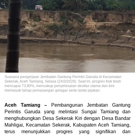
Suasana pengerjaan Jembatan Gantung Perintis Garuda di Kecamatan
Sekerak, Aceh Tamiang, Selasa (24/3/2026). Saat ini, progres fisik telah
mencapai 73,90%, mencakup penyelesaian struktur utama dan kini
memasuki tahap pemasangan gelagar serta lantai pijakan.
Aceh Tamiang –
Pembangunan Jembatan Gantung
Perintis Garuda yang melintasi Sungai Tamiang dan
menghubungkan Desa Sekerak Kiri dengan Desa Bandar
Mahligai, Kecamatan Sekerak, Kabupaten Aceh Tamiang,
terus menunjukkan progres yang signifikan dan