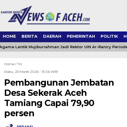
HOME
BERITA
DAERAH
PEMERINTAH
POLITIK
H
gama Lantik Mujiburrahman Jadi Rektor UIN Ar-Raniry Period
Home /
Tni
Rabu, 25 Maret 2026 - 15:06 WIB
Pembangunan Jembatan
Desa Sekerak Aceh
Tamiang Capai 79,90
persen
REDAKSI