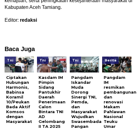
kemajuan, serta peningkatan kesejahteraan masyarakat di
Kabupaten Aceh Tamiang.
Editor:
redaksi
Baca Juga
Tni
Tni
Tni
Berita
Ciptakan
Kasdam IM
Pangdam
Pangdam
Hubungan
Pimpin
Iskandar
IM
Harmonis,
Sidang
Muda
resmikan
Babinsa
Pantukhir
Dorong
pembangunan
Koramil
Daerah
Sinergi TNI,
dan
10/Peukan
Penerimaan
Pemda,
renovasi
Bada Aktif
Calon
dan
Makam
Komsos
Bintara TNI
Masyarakat
Pahlawan
dengan
AD
Wujudkan
Nasional
Masyarakat
Gelombang
Swasembada
Teuku
II TA 2025
Pangan
Umar