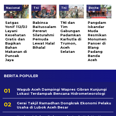
Nasional
Tni
Tni
Berita
Satgas
Babinsa
TNI dan
Pangdam
Yonif 112/DJ
Baitussalam
Tim
Iskandar
Layani
Pererat
Gabungan
Muda
Kesehatan
Silaturahmi
Padamkan
Resmikan
Gratis dan
Pemuda
Karhutla di
Monumen
Bagikan
Lewat Halal
Trumon,
Panser di
Bahan
Bihalal
Aceh
Blang
Makanan di
Selatan
Padang
Puncak
Banda
Jaya
Aceh
BERITA POPULER
Wagub Aceh Dampingi Wapres Gibran Kunjungi
Lokasi Terdampak Bencana Hidrometeorologi
Gerai Takjil Ramadhan Dongkrak Ekonomi Pelaku
Usaha di Lubok Aceh Besar