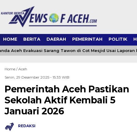
HOME
BERITA
DAERAH
PEMERINTAH
POLITIK
H
da Aceh Evakuasi Sarang Tawon di Cot Mesjid Usai Laporan ke
Home /
Aceh
Senin, 29 Desember 2025 - 15:33 WIB
Pemerintah Aceh Pastikan
Sekolah Aktif Kembali 5
Januari 2026
REDAKSI