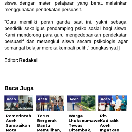
siswa dengan materi pelajaran yang berat, melainkan
menggunakan pendekatan persuasif.
“Guru memiliki peran ganda saat ini, yakni sebagai
pendidik sekaligus pendamping psiko sosial bagi siswa.
Kami mendorong para guru mengedepankan pendekatan
persuasif dan merangkul siswa secara psikologis agar
semangat belajar mereka kembali pulih,” pungkasnya.[]
Editor:
Redaksi
Baca Juga
Aceh
Aceh
Aceh
Aceh
Pemerintah
Terus
Warga
Plt.
Aceh
Bergerak
Lhokseumawe
Kadisdik
Sampaikan
Bantu
Tewas
Aceh
Nota
Pemulihan,
Ditembak,
Ingatkan