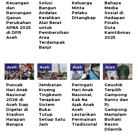
Keuangan
Solusi
Keluarga
Bahaya
dan
Bangun
Minta
Media
Rancangan
Andalas
Pelaku
Sosial di
Qanun
Kerahkan
Ditangkap
Hadapan
Perubahan
Alat Berat
Finalis
APBA 2025
untuk
Duta
di DPR
Pembersihan
Kamtibmas
Aceh
Area
2025
Terdampak
Banjir
Aceh
Aceh
Aceh
Aceh
Puncak
Jembatan
Peringati
Geuchik
Hari Anak
Krueng
Hari Anak
Terpilih
Nasional
Tingkeum
Nasional,
Gampong
2026 di
Terapkan
Kak Na
Ranto dan
Aceh Siap
Sistem
Ajak Anak
Pj
Digelar di
Buka-
Aceh
Gampong
Stadion
Tutup
Lestarikan
Mamplam
Harapan
Setiap Satu
Permainan
Boihaki
Bangsa
Jam
Tradisional
Resmi
Dilantik