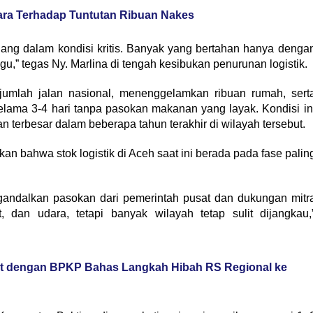
cara Terhadap Tuntutan Ribuan Nakes
dang dalam kondisi kritis. Banyak yang bertahan hanya denga
u,” tegas Ny. Marlina di tengah kesibukan penurunan logistik.
jumlah jalan nasional, menenggelamkan ribuan rumah, sert
elama 3-4 hari tanpa pasokan makanan yang layak. Kondisi in
n terbesar dalam beberapa tahun terakhir di wilayah tersebut.
an bahwa stok logistik di Aceh saat ini berada pada fase palin
gandalkan pasokan dari pemerintah pusat dan dukungan mitr
, dan udara, tetapi banyak wilayah tetap sulit dijangkau,
at dengan BPKP Bahas Langkah Hibah RS Regional ke