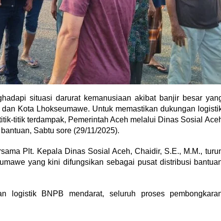
adapi situasi darurat kemanusiaan akibat banjir besar yan
 dan Kota Lhokseumawe. Untuk memastikan dukungan logisti
titik-titik terdampak, Pemerintah Aceh melalui Dinas Sosial Ace
bantuan, Sabtu sore (29/11/2025).
rsama Plt. Kepala Dinas Sosial Aceh, Chaidir, S.E., M.M., turu
mawe yang kini difungsikan sebagai pusat distribusi bantua
an logistik BNPB mendarat, seluruh proses pembongkara