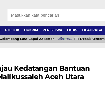
H
POLITIK
HUKRIM
PERISTIWA
EKBIS
OLAHRAGA
ombang Laut Capai 2,5 Meter
TTI Desak Kementan Bu
njau Kedatangan Bantuan
Malikussaleh Aceh Utara