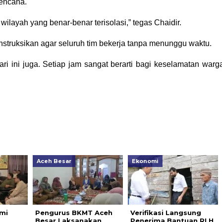
bencana.
ilayah yang benar-benar terisolasi,” tegas Chaidir.
nstruksikan agar seluruh tim bekerja tanpa menunggu waktu.
ri ini juga. Setiap jam sangat berarti bagi keselamatan warg
Aceh Besar
Ekonomi
mi
Pengurus BKMT Aceh
Verifikasi Langsung
Besar Laksanakan
Penerima Bantuan RLH