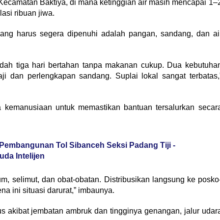
Kecamatan Baktiya, di mana ketinggian air masih mencapai 1–
asi ribuan jiwa.
ang harus segera dipenuhi adalah pangan, sandang, dan ai
sudah tiga hari bertahan tanpa makanan cukup. Dua kebutuha
ji dan perlengkapan sandang. Suplai lokal sangat terbatas,
 kemanusiaan untuk memastikan bantuan tersalurkan secar
embangunan Tol Sibanceh Seksi Padang Tiji -
a Intelijen
m, selimut, dan obat-obatan. Distribusikan langsung ke posko
a ini situasi darurat,” imbaunya.
s akibat jembatan ambruk dan tingginya genangan, jalur udar