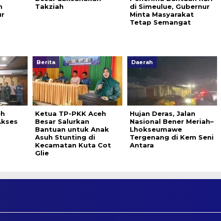
h
Takziah
di Simeulue, Gubernur
ur
Minta Masyarakat
Tetap Semangat
Berita
Daerah
eh
Ketua TP-PKK Aceh
Hujan Deras, Jalan
Akses
Besar Salurkan
Nasional Bener Meriah–
Bantuan untuk Anak
Lhokseumawe
Asuh Stunting di
Tergenang di Kem Seni
Kecamatan Kuta Cot
Antara
Glie