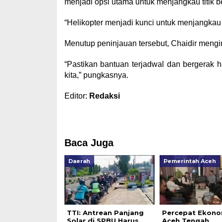
menjadi opsi utama untuk menjangkau titik 
“Helikopter menjadi kunci untuk menjangkau w
Menutup peninjauan tersebut, Chaidir mengi
“Pastikan bantuan terjadwal dan bergerak ha
kita,” pungkasnya.
Editor:
Redaksi
Baca Juga
Daerah
Pemerintah Aceh
TTI: Antrean Panjang
Percepat Ekono
Solar di SPBU Harus
Aceh Tengah,