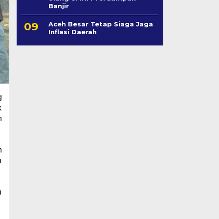
Banjir
Aceh Besar Tetap Siaga Jaga
Inflasi Daerah
g
k
h
n
n
n