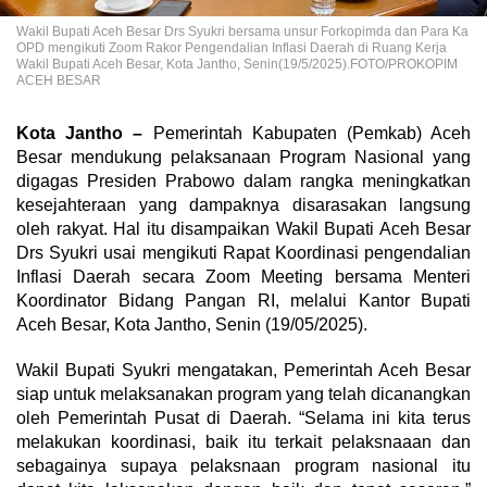
Wakil Bupati Aceh Besar Drs Syukri bersama unsur Forkopimda dan Para Ka
OPD mengikuti Zoom Rakor Pengendalian Inflasi Daerah di Ruang Kerja
Wakil Bupati Aceh Besar, Kota Jantho, Senin(19/5/2025).FOTO/PROKOPIM
ACEH BESAR
Kota Jantho –
Pemerintah Kabupaten (Pemkab) Aceh
Besar mendukung pelaksanaan Program Nasional yang
digagas Presiden Prabowo dalam rangka meningkatkan
kesejahteraan yang dampaknya disarasakan langsung
oleh rakyat. Hal itu disampaikan Wakil Bupati Aceh Besar
Drs Syukri usai mengikuti Rapat Koordinasi pengendalian
Inflasi Daerah secara Zoom Meeting bersama Menteri
Koordinator Bidang Pangan RI, melalui Kantor Bupati
Aceh Besar, Kota Jantho, Senin (19/05/2025).
Wakil Bupati Syukri mengatakan, Pemerintah Aceh Besar
siap untuk melaksanakan program yang telah dicanangkan
oleh Pemerintah Pusat di Daerah. “Selama ini kita terus
melakukan koordinasi, baik itu terkait pelaksnaaan dan
sebagainya supaya pelaksnaan program nasional itu