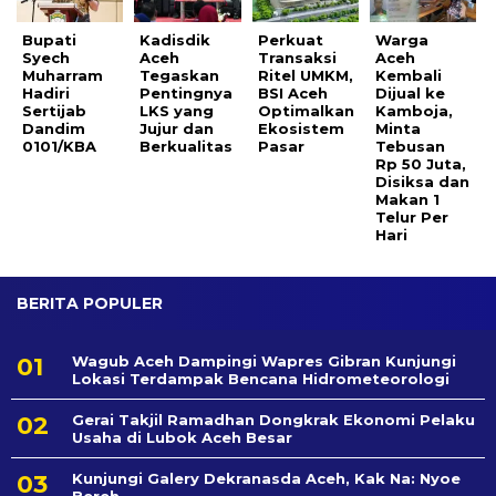
Bupati
Kadisdik
Perkuat
Warga
Syech
Aceh
Transaksi
Aceh
Muharram
Tegaskan
Ritel UMKM,
Kembali
Hadiri
Pentingnya
BSI Aceh
Dijual ke
Sertijab
LKS yang
Optimalkan
Kamboja,
Dandim
Jujur dan
Ekosistem
Minta
0101/KBA
Berkualitas
Pasar
Tebusan
Rp 50 Juta,
Disiksa dan
Makan 1
Telur Per
Hari
BERITA POPULER
Wagub Aceh Dampingi Wapres Gibran Kunjungi
Lokasi Terdampak Bencana Hidrometeorologi
Gerai Takjil Ramadhan Dongkrak Ekonomi Pelaku
Usaha di Lubok Aceh Besar
Kunjungi Galery Dekranasda Aceh, Kak Na: Nyoe
Bereh