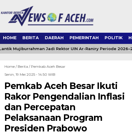
HOME
BERITA
DAERAH
PEMERINTAH
POLITIK
H
ntik Mujiburrahman Jadi Rektor UIN Ar-Raniry Periode 2026–
Home /
Berita
/
Pemkab Aceh Besar
Senin, 19 Mei 2025 - 14:50 WIB
Pemkab Aceh Besar Ikuti
Rakor Pengendalian Inflasi
dan Percepatan
Pelaksanaan Program
Presiden Prabowo