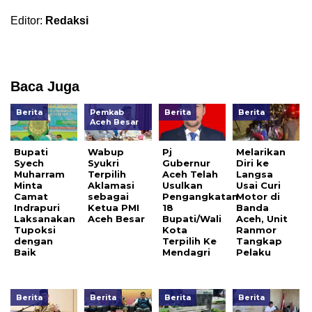
Editor:
Redaksi
Baca Juga
Berita
Pemkab
Berita
Berita
Aceh Besar
Bupati
Wabup
Pj
Melarikan
Syech
Syukri
Gubernur
Diri ke
Muharram
Terpilih
Aceh Telah
Langsa
Minta
Aklamasi
Usulkan
Usai Curi
Camat
sebagai
Pengangkatan
Motor di
Indrapuri
Ketua PMI
18
Banda
Laksanakan
Aceh Besar
Bupati/Wali
Aceh, Unit
Tupoksi
Kota
Ranmor
dengan
Terpilih Ke
Tangkap
Baik
Mendagri
Pelaku
Berita
Berita
Berita
Berita