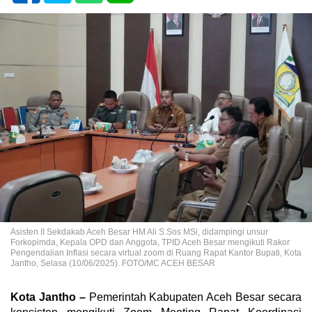
Asisten II Sekdakab Aceh Besar HM Ali S.Sos MSi, didampingi unsur
Forkopimda, Kepala OPD dan Anggota, TPID Aceh Besar mengikuti Rakor
Pengendalian Inflasi secara virtual zoom di Ruang Rapat Kantor Bupati, Kota
Jantho, Selasa (10/06/2025). FOTO/MC ACEH BESAR
Kota Jantho –
Pemerintah Kabupaten Aceh Besar secara