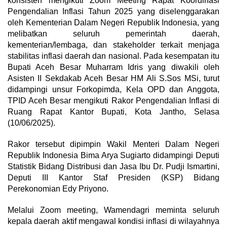
konsisten mengikuti Zoom Meeting Rapat Koordinasi
Pengendalian Inflasi Tahun 2025 yang diselenggarakan
oleh Kementerian Dalam Negeri Republik Indonesia, yang
melibatkan seluruh pemerintah daerah,
kementerian/lembaga, dan stakeholder terkait menjaga
stabilitas inflasi daerah dan nasional. Pada kesempatan itu
Bupati Aceh Besar Muharram Idris yang diwakili oleh
Asisten II Sekdakab Aceh Besar HM Ali S.Sos MSi, turut
didampingi unsur Forkopimda, Kela OPD dan Anggota,
TPID Aceh Besar mengikuti Rakor Pengendalian Inflasi di
Ruang Rapat Kantor Bupati, Kota Jantho, Selasa
(10/06/2025).
Rakor tersebut dipimpin Wakil Menteri Dalam Negeri
Republik Indonesia Bima Arya Sugiarto didampingi Deputi
Statistik Bidang Distribusi dan Jasa Ibu Dr. Pudji Ismartini,
Deputi III Kantor Staf Presiden (KSP) Bidang
Perekonomian Edy Priyono.
Melalui Zoom meeting, Wamendagri meminta seluruh
kepala daerah aktif mengawal kondisi inflasi di wilayahnya