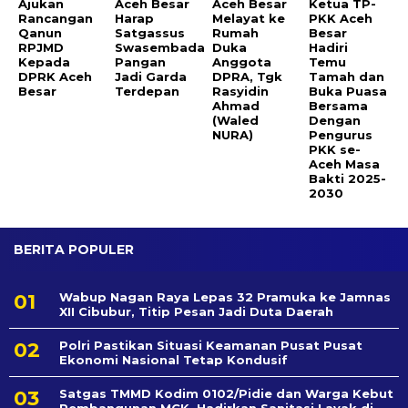
Ajukan
Aceh Besar
Aceh Besar
Ketua TP-
Rancangan
Harap
Melayat ke
PKK Aceh
Qanun
Satgassus
Rumah
Besar
RPJMD
Swasembada
Duka
Hadiri
Kepada
Pangan
Anggota
Temu
DPRK Aceh
Jadi Garda
DPRA, Tgk
Tamah dan
Besar
Terdepan
Rasyidin
Buka Puasa
Ahmad
Bersama
(Waled
Dengan
NURA)
Pengurus
PKK se-
Aceh Masa
Bakti 2025-
2030
BERITA POPULER
Wabup Nagan Raya Lepas 32 Pramuka ke Jamnas
XII Cibubur, Titip Pesan Jadi Duta Daerah
Polri Pastikan Situasi Keamanan Pusat Pusat
Ekonomi Nasional Tetap Kondusif
Satgas TMMD Kodim 0102/Pidie dan Warga Kebut
Pembangunan MCK, Hadirkan Sanitasi Layak di