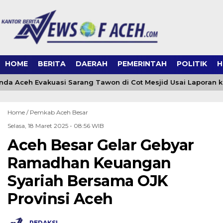
HOME
BERITA
DAERAH
PEMERINTAH
POLITIK
H
a Aceh Evakuasi Sarang Tawon di Cot Mesjid Usai Laporan ke 
Home /
Pemkab Aceh Besar
Selasa, 18 Maret 2025 - 08:56 WIB
Aceh Besar Gelar Gebyar
Ramadhan Keuangan
Syariah Bersama OJK
Provinsi Aceh
REDAKSI