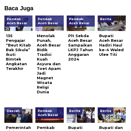
Baca Juga
Pemkab
Pemkab
Pemkab
Berita
Aceh Besar
Aceh Besar
Aceh Besar
135
Menolak
Plt Sekda
Bupati
Pengajar
Punah,
Aceh Besar
Aceh Besar
“Beut Kitab
Aceh Besar
Sampaikan
Hadiri Haul
Bak Sikula”
Bidik
LKPJ Tahun
ke-4 Waled
Ikuti
Tradisi
Anggaran
Ulee Titi
Bimtek
Kuah
2024
Angkatan
Asyura dan
Terakhir
Toet Apam
Jadi
Magnet
Wisata
Religi
Dunia
Daerah
Pemkab
Berita
Berita
Aceh Besar
Pemerintah
Pemkab
Bupati
Bupati dan