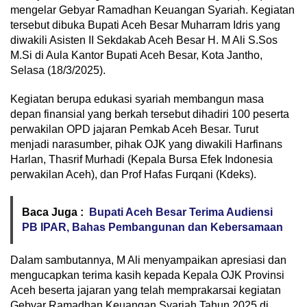
mengelar Gebyar Ramadhan Keuangan Syariah. Kegiatan
tersebut dibuka Bupati Aceh Besar Muharram Idris yang
diwakili Asisten II Sekdakab Aceh Besar H. M Ali S.Sos
M.Si di Aula Kantor Bupati Aceh Besar, Kota Jantho,
Selasa (18/3/2025).
Kegiatan berupa edukasi syariah membangun masa
depan finansial yang berkah tersebut dihadiri 100 peserta
perwakilan OPD jajaran Pemkab Aceh Besar. Turut
menjadi narasumber, pihak OJK yang diwakili Harfinans
Harlan, Thasrif Murhadi (Kepala Bursa Efek Indonesia
perwakilan Aceh), dan Prof Hafas Furqani (Kdeks).
Baca Juga :
Bupati Aceh Besar Terima Audiensi
PB IPAR, Bahas Pembangunan dan Kebersamaan
Dalam sambutannya, M Ali menyampaikan apresiasi dan
mengucapkan terima kasih kepada Kepala OJK Provinsi
Aceh beserta jajaran yang telah memprakarsai kegiatan
Gebyar Ramadhan Keuangan Syariah Tahun 2025 di