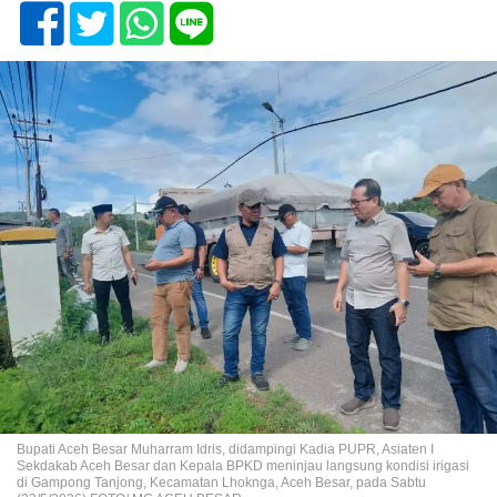
Bupati Aceh Besar Muharram Idris, didampingi Kadia PUPR, Asiaten I
Sekdakab Aceh Besar dan Kepala BPKD meninjau langsung kondisi irigasi
di Gampong Tanjong, Kecamatan Lhoknga, Aceh Besar, pada Sabtu