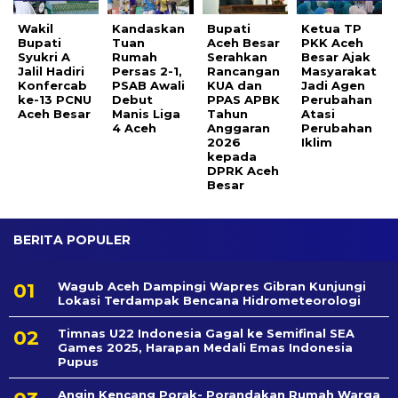
Wakil
Kandaskan
Bupati
Ketua TP
Bupati
Tuan
Aceh Besar
PKK Aceh
Syukri A
Rumah
Serahkan
Besar Ajak
Jalil Hadiri
Persas 2-1,
Rancangan
Masyarakat
Konfercab
PSAB Awali
KUA dan
Jadi Agen
ke-13 PCNU
Debut
PPAS APBK
Perubahan
Aceh Besar
Manis Liga
Tahun
Atasi
4 Aceh
Anggaran
Perubahan
2026
Iklim
kepada
DPRK Aceh
Besar
BERITA POPULER
Wagub Aceh Dampingi Wapres Gibran Kunjungi
Lokasi Terdampak Bencana Hidrometeorologi
Timnas U22 Indonesia Gagal ke Semifinal SEA
Games 2025, Harapan Medali Emas Indonesia
Pupus
Angin Kencang Porak- Porandakan Rumah Warga