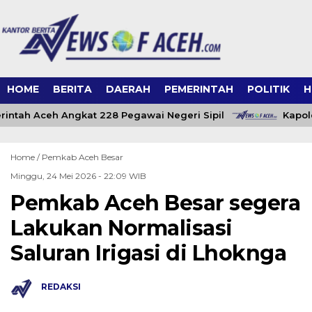
HOME
BERITA
DAERAH
PEMERINTAH
POLITIK
H
intah Aceh Angkat 228 Pegawai Negeri Sipil
Kapold
Home /
Pemkab Aceh Besar
Minggu, 24 Mei 2026 - 22:09 WIB
Pemkab Aceh Besar segera
Lakukan Normalisasi
Saluran Irigasi di Lhoknga
REDAKSI