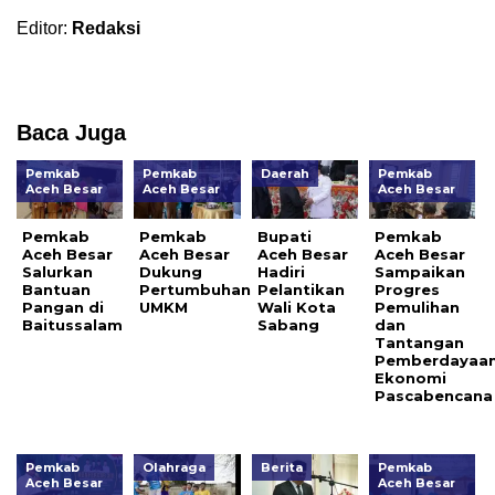
Editor:
Redaksi
Baca Juga
Pemkab
Pemkab
Daerah
Pemkab
Aceh Besar
Aceh Besar
Aceh Besar
Pemkab
Pemkab
Bupati
Pemkab
Aceh Besar
Aceh Besar
Aceh Besar
Aceh Besar
Salurkan
Dukung
Hadiri
Sampaikan
Bantuan
Pertumbuhan
Pelantikan
Progres
Pangan di
UMKM
Wali Kota
Pemulihan
Baitussalam
Sabang
dan
Tantangan
Pemberdayaa
Ekonomi
Pascabencana
Pemkab
Olahraga
Berita
Pemkab
Aceh Besar
Aceh Besar