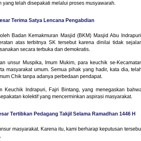
 yang telah disepakati melalui proses musyawarah.
Besar Terima Satya Lencana Pengabdian
 oleh Badan Kemakmuran Masjid (BKM) Masjid Abu Indrapuri
tan atas terbitnya SK tersebut karena dinilai tidak sejala
sanakan secara terbuka dan demokratis.
kan unsur Muspika, Imum Mukim, para keuchik se-Kecamata
rta masyarakat umum. Semua pihak yang hadir, kata dia, tela
Imum Chik tanpa adanya perbedaan pendapat.
 Keuchik Indrapuri, Fajri Bintang, yang menegaskan bahw
pakatan kolektif yang mencerminkan aspirasi masyarakat.
sar Tertibkan Pedagang Takjil Selama Ramadhan 1446 H
nsur masyarakat. Karena itu, kami berharap keputusan tersebu
.