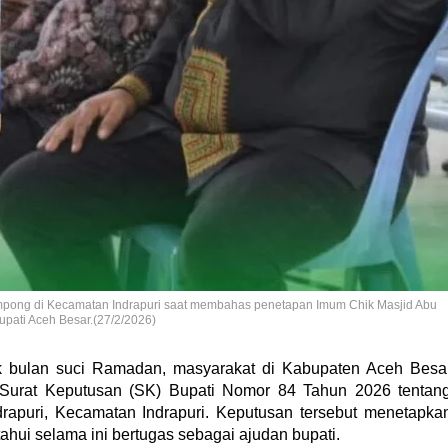
mpong di Kecamatan Indrapuri saat membahas penetapan Imum Chik Masjid Abu
Bupati Aceh Besar.(27/2/2026)
 bulan suci Ramadan, masyarakat di Kabupaten Aceh Besa
a Surat Keputusan (SK) Bupati Nomor 84 Tahun 2026 tentan
apuri, Kecamatan Indrapuri. Keputusan tersebut menetapka
ahui selama ini bertugas sebagai ajudan bupati.