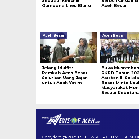
Sebagai Keuchik
Serbu Pangan Mu
Gampong Lheu Blang
Aceh Besar
Aceh Besar
Aceh Besar
Jelang Idulfitri,
Buka Musrenba
Pemkab Aceh Besar
RKPD Tahun 202
Salurkan Uang Jajan
Asisten III Sekd
untuk Anak Yatim
Besar Minta Usu
Masyarakat Mon
Sesuai Kebutuh
Copyright @ 2025 PT. NEWSOFACEH MEDIA INFO