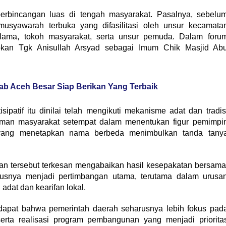
perbincangan luas di tengah masyarakat. Pasalnya, sebelu
 musyawarah terbuka yang difasilitasi oleh unsur kecamata
ama, tokoh masyarakat, serta unsur pemuda. Dalam foru
apkan Tgk Anisullah Arsyad sebagai Imum Chik Masjid Ab
ab Aceh Besar Siap Berikan Yang Terbaik
patif itu dinilai telah mengikuti mekanisme adat dan tradis
man masyarakat setempat dalam menentukan figur pemimpi
yang menetapkan nama berbeda menimbulkan tanda tany
an tersebut terkesan mengabaikan hasil kesepakatan bersama
rusnya menjadi pertimbangan utama, terutama dalam urusa
adat dan kearifan lokal.
ndapat bahwa pemerintah daerah seharusnya lebih fokus pad
serta realisasi program pembangunan yang menjadi priorita