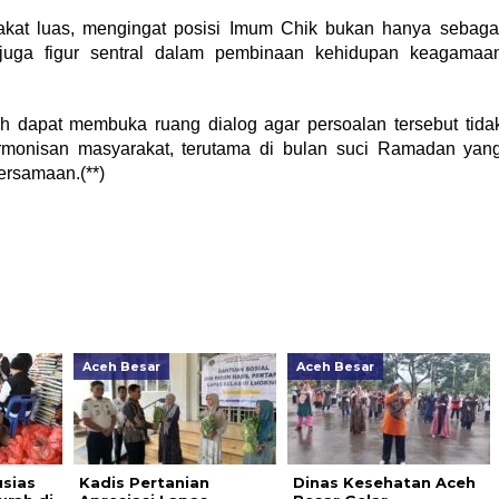
akat luas, mengingat posisi Imum Chik bukan hanya sebaga
juga figur sentral dalam pembinaan kehidupan keagamaa
h dapat membuka ruang dialog agar persoalan tersebut tida
rmonisan masyarakat, terutama di bulan suci Ramadan yan
ersamaan.(**)
Aceh Besar
Aceh Besar
sias
Kadis Pertanian
Dinas Kesehatan Aceh