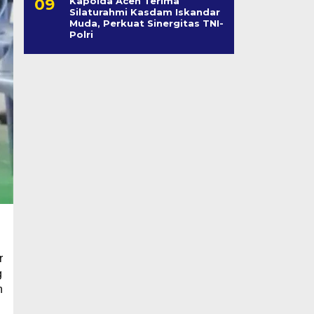
Kapolda Aceh Terima
Silaturahmi Kasdam Iskandar
Muda, Perkuat Sinergitas TNI-
Polri
r
g
n