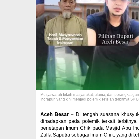
Musyawarah tokoh masyarakat, ulama, dan perangkat ga
Indrapuri yang kini menjadi polemik setelah terbitnya SK 
Aceh Besar –
Di tengah suasana khusyuk
dihadapkan pada polemik terkait terbitny
penetapan Imum Chik pada Masjid Abu Indr
Zulfa Saputra sebagai Imum Chik, yang diket