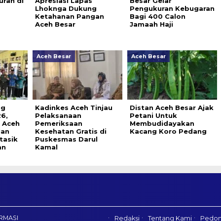
rah di
Apresiasi Lapas
Besar Gelar
Lhoknga Dukung
Pengukuran Kebugaran
Ketahanan Pangan
Bagi 400 Calon
Aceh Besar
Jamaah Haji
Aceh Besar
Aceh Besar
ng
Kadinkes Aceh Tinjau
Distan Aceh Besar Ajak
6,
Pelaksanaan
Petani Untuk
a Aceh
Pemeriksaan
Membudidayakan
lan
Kesehatan Gratis di
Kacang Koro Pedang
tasik
Puskesmas Darul
an
Kamal
RMASI
Redaksi
Tentang Kami
Pedom