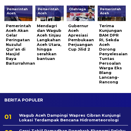
Pemerintah
Pemerintah
Olahraga
Pemerintah
Aceh
Aceh
Aceh
Pemerintah
Mendagri
Gubernur
Terima
Aceh Akan
dan Wagub
Aceh
Kunjungan
Gelar
Aceh tinjau
Apresiasi
BAM DPR
Peringatan
Langkahan
Pembukaan
RI, Sekda
Nuzulul
Aceh Utara,
Perjuangan
Aceh
Qur’an di
hingga
Cup Jilid 2
Dorong
Masjid
serahkan
Penyelesaian
Raya
bantuan
Tuntas
Baiturrahman
Persoalan
Warga Eks
Blang
Lancang-
Rancong
BERITA POPULER
Wagub Aceh Dampingi Wapres Gibran Kunjungi
Lokasi Terdampak Bencana Hidrometeorologi
Gerai Takjil Ramadhan Dongkrak Ekonomi Pelaku