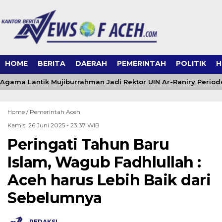
HOME
BERITA
DAERAH
PEMERINTAH
POLITIK
H
Agama Lantik Mujiburrahman Jadi Rektor UIN Ar-Raniry Period
Home /
Pemerintah Aceh
Kamis, 26 Juni 2025 - 23:37 WIB
Peringati Tahun Baru
Islam, Wagub Fadhlullah :
Aceh harus Lebih Baik dari
Sebelumnya
REDAKSI