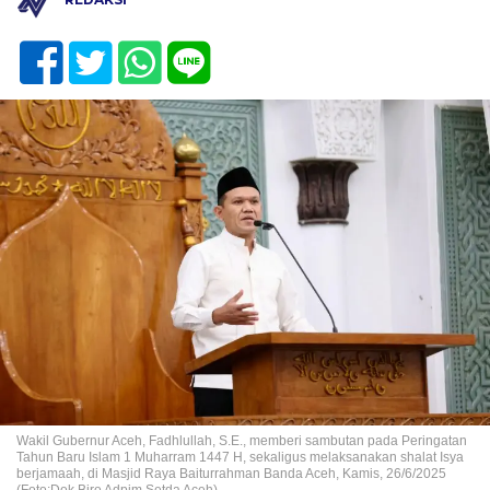
Wakil Gubernur Aceh, Fadhlullah, S.E., memberi sambutan pada Peringatan
Tahun Baru Islam 1 Muharram 1447 H, sekaligus melaksanakan shalat Isya
berjamaah, di Masjid Raya Baiturrahman Banda Aceh, Kamis, 26/6/2025