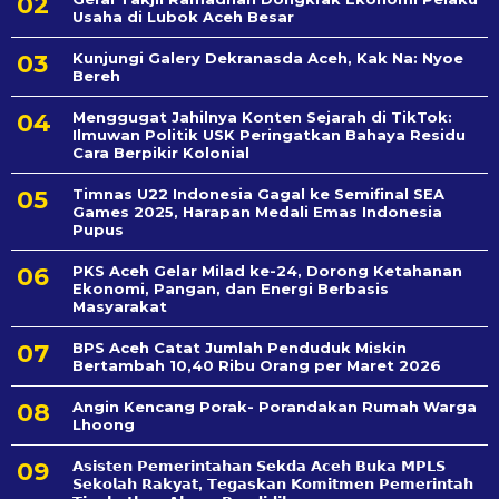
Usaha di Lubok Aceh Besar
Kunjungi Galery Dekranasda Aceh, Kak Na: Nyoe
Bereh
Menggugat Jahilnya Konten Sejarah di TikTok:
Ilmuwan Politik USK Peringatkan Bahaya Residu
Cara Berpikir Kolonial
Timnas U22 Indonesia Gagal ke Semifinal SEA
Games 2025, Harapan Medali Emas Indonesia
Pupus
PKS Aceh Gelar Milad ke-24, Dorong Ketahanan
Ekonomi, Pangan, dan Energi Berbasis
Masyarakat
BPS Aceh Catat Jumlah Penduduk Miskin
Bertambah 10,40 Ribu Orang per Maret 2026
Angin Kencang Porak- Porandakan Rumah Warga
Lhoong
𝗔𝘀𝗶𝘀𝘁𝗲𝗻 𝗣𝗲𝗺𝗲𝗿𝗶𝗻𝘁𝗮𝗵𝗮𝗻 𝗦𝗲k𝗱𝗮 𝗔𝗰𝗲𝗵 𝗕𝘂𝗸𝗮 𝗠𝗣𝗟𝗦
𝗦𝗲𝗸𝗼𝗹𝗮𝗵 𝗥𝗮𝗸𝘆𝗮𝘁, 𝗧𝗲𝗴𝗮𝘀𝗸𝗮𝗻 𝗞𝗼𝗺𝗶𝘁𝗺𝗲𝗻 𝗣𝗲𝗺𝗲𝗿𝗶𝗻𝘁𝗮𝗵