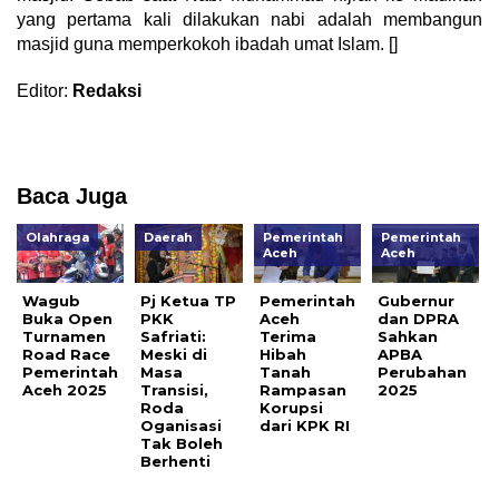
yang pertama kali dilakukan nabi adalah membangun
masjid guna memperkokoh ibadah umat Islam. []
Editor:
Redaksi
Baca Juga
Olahraga
Daerah
Pemerintah
Pemerintah
Aceh
Aceh
Wagub
Pj Ketua TP
Pemerintah
Gubernur
Buka Open
PKK
Aceh
dan DPRA
Turnamen
Safriati:
Terima
Sahkan
Road Race
Meski di
Hibah
APBA
Pemerintah
Masa
Tanah
Perubahan
Aceh 2025
Transisi,
Rampasan
2025
Roda
Korupsi
Oganisasi
dari KPK RI
Tak Boleh
Berhenti