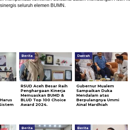
n sinergis seluruh elemen BUMN.
Berita
Daerah
RSUD Aceh Besar Raih
Gubernur Mualem
Penghargaan Kinerja
Sampaikan Duka
Memuaskan BUMD &
Mendalam atas
 Harus
BLUD Top 100 Choice
Berpulangnya Ummi
Sistem
Award 2024.
Ainal Mardhiah
Berita
Berita