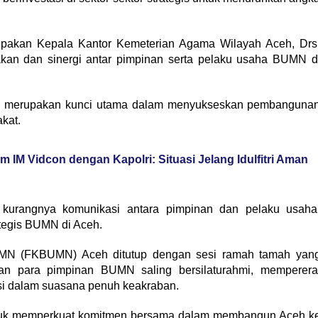
akan Kepala Kantor Kemeterian Agama Wilayah Aceh, Drs
an dan sinergi antar pimpinan serta pelaku usaha BUMN d
N merupakan kunci utama dalam menyukseskan pembanguna
kat.
IM Vidcon dengan Kapolri: Situasi Jelang Idulfitri Aman
kurangnya komunikasi antara pimpinan dan pelaku usaha
tegis BUMN di Aceh.
UMN (FKBUMN) Aceh ditutup dengan sesi ramah tamah yan
n para pimpinan BUMN saling bersilaturahmi, memperera
si dalam suasana penuh keakraban.
ntuk memperkuat komitmen bersama dalam membangun Aceh k