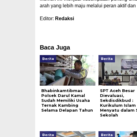
arah yang lebih maju melalui peran aktif da
Editor:
Redaksi
Baca Juga
Berita
Berita
Bhabinkamtibmas
SPT Aceh Besar
Polsek Darul Kamal
Dievaluasi,
Sudah Memiliki Usaha
Sekdisdikbud :
Ternak Kambing
Kurikulum Islam
Selama Delapan Tahun
Menyatu dalam 
Sekolah
Berita
Berita