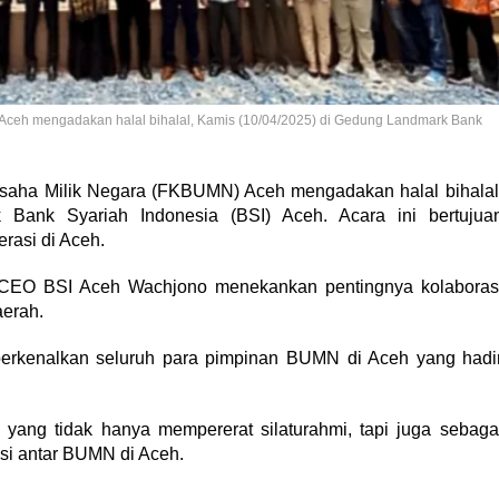
ceh mengadakan halal bihalal, Kamis (10/04/2025) di Gedung Landmark Bank
aha Milik Negara (FKBUMN) Aceh mengadakan halal bihalal
Bank Syariah Indonesia (BSI) Aceh. Acara ini bertujua
rasi di Aceh.
CEO BSI Aceh Wachjono menekankan pentingnya kolaboras
erah.
erkenalkan seluruh para pimpinan BUMN di Aceh yang hadi
ng tidak hanya mempererat silaturahmi, tapi juga sebaga
si antar BUMN di Aceh.