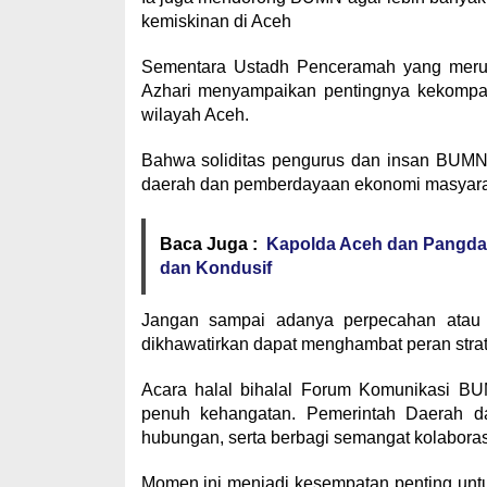
kemiskinan di Aceh
Sementara Ustadh Penceramah yang merup
Azhari menyampaikan pentingnya kekompak
wilayah Aceh.
Bahwa soliditas pengurus dan insan BUM
daerah dan pemberdayaan ekonomi masyara
Baca Juga :
Kapolda Aceh dan Pangdam 
dan Kondusif
Jangan sampai adanya perpecahan atau 
dikhawatirkan dapat menghambat peran stra
Acara halal bihalal Forum Komunikasi B
penuh kehangatan. Pemerintah Daerah da
hubungan, serta berbagi semangat kolabora
Momen ini menjadi kesempatan penting u