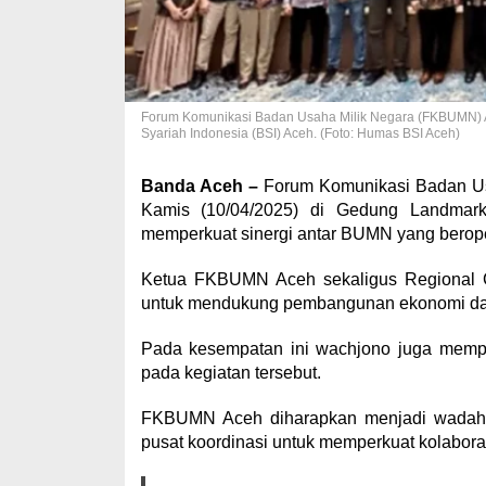
Forum Komunikasi Badan Usaha Milik Negara (FKBUMN) A
Syariah Indonesia (BSI) Aceh. (Foto: Humas BSI Aceh)
Banda Aceh –
Forum Komunikasi Badan Us
Kamis (10/04/2025) di Gedung Landmark 
memperkuat sinergi antar BUMN yang berope
Ketua FKBUMN Aceh sekaligus Regional 
untuk mendukung pembangunan ekonomi da
Pada kesempatan ini wachjono juga memp
pada kegiatan tersebut.
FKBUMN Aceh diharapkan menjadi wadah ya
pusat koordinasi untuk memperkuat kolabora