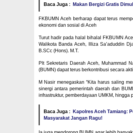
Baca Juga :
Makan Bergizi Gratis Dimula
FKBUMN Aceh berharap dapat terus memperk
ekonomi dan sosial di Aceh
Turut hadir pada halal bihalal FKBUMN Ace
Walikota Banda Aceh, Illiza Sa’aduddin Dj
B.SCc (Hons). M.T.
Plt Sekretaris Daerah Aceh, Muhammad N
(BUMN) dapat terus berkontribusi secara ak
M Nasir menegaskan “Kita harus saling m
sinergi antara pemerintah daerah dan BUM
infrastruktur, pemberdayaan UMKM, hingga p
Baca Juga :
Kapolres Aceh Tamiang: Pe
Masyarakat Jangan Ragu!
Ia juga mendorong BUMN agar lebih banyak b