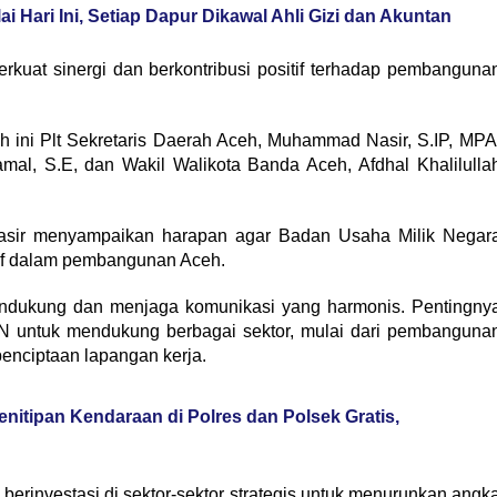
i Hari Ini, Setiap Dapur Dikawal Ahli Gizi dan Akuntan
uat sinergi dan berkontribusi positif terhadap pembanguna
h ini Plt Sekretaris Daerah Aceh, Muhammad Nasir, S.IP, MPA
amal, S.E, dan Wakil Walikota Banda Aceh, Afdhal Khalilulla
asir menyampaikan harapan agar Badan Usaha Milik Negar
tif dalam pembangunan Aceh.
endukung dan menjaga komunikasi yang harmonis. Pentingny
N untuk mendukung berbagai sektor, mulai dari pembanguna
enciptaan lapangan kerja.
nitipan Kendaraan di Polres dan Polsek Gratis,
erinvestasi di sektor-sektor strategis untuk menurunkan angk