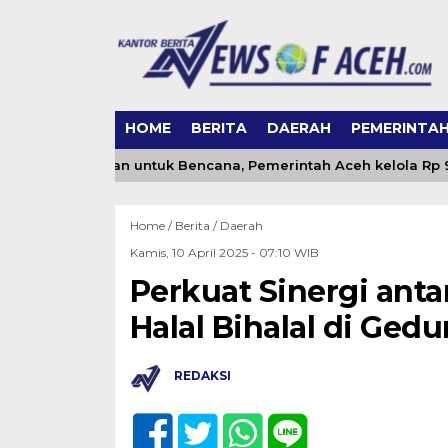
HOME
BERITA
DAERAH
PEMERINTA
 Dana Kementan untuk Bencana, Pemerintah Aceh kelola Rp 9,7 M
Home /
Berita
/
Daerah
Kamis, 10 April 2025 - 07:10 WIB
Perkuat Sinergi ant
Halal Bihalal di Ge
REDAKSI