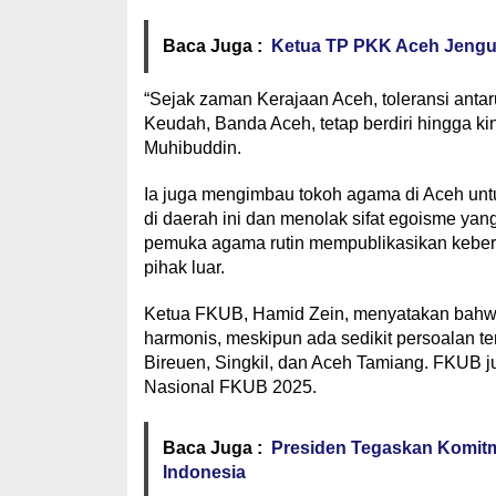
Baca Juga :
Ketua TP PKK Aceh Jenguk
“Sejak zaman Kerajaan Aceh, toleransi anta
Keudah, Banda Aceh, tetap berdiri hingga kin
Muhibuddin.
Ia juga mengimbau tokoh agama di Aceh untuk
di daerah ini dan menolak sifat egoisme yan
pemuka agama rutin mempublikasikan keberh
pihak luar.
Ketua FKUB, Hamid Zein, menyatakan bahwa
harmonis, meskipun ada sedikit persoalan te
Bireuen, Singkil, dan Aceh Tamiang. FKUB 
Nasional FKUB 2025.
Baca Juga :
Presiden Tegaskan Komitm
Indonesia