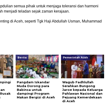
pdulian semua pihak untuk menjaga toleransi dan harmoni
 menjadi teladan sejak zaman kerajaan.
h penting di Aceh, seperti Tgk Haji Abdullah Usman, Muhammad
Berita
Pemerintah Aceh
mpingi
Pangdam Iskandar
Wagub Fadhlullah
Muda Dorong para
Serahkan Bungong
kan
Babinsa untuk
Jaroe kepada Keluarga
 Rusak
dampingi Program
Pahlawan Nasional dan
g
Makan Bergizi di Aceh
Pejuang Kemerdekaan
di Aceh