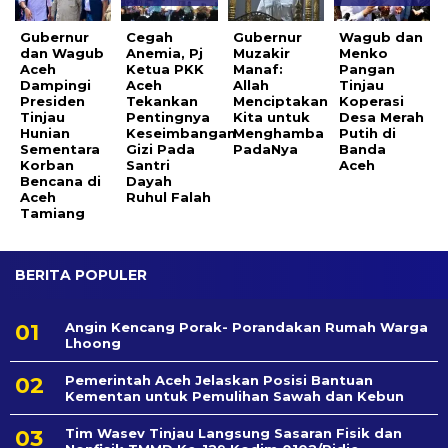
Gubernur
Cegah
Gubernur
Wagub dan
dan Wagub
Anemia, Pj
Muzakir
Menko
Aceh
Ketua PKK
Manaf:
Pangan
Dampingi
Aceh
Allah
Tinjau
Presiden
Tekankan
Menciptakan
Koperasi
Tinjau
Pentingnya
Kita untuk
Desa Merah
Hunian
Keseimbangan
Menghamba
Putih di
Sementara
Gizi Pada
PadaNya
Banda
Korban
Santri
Aceh
Bencana di
Dayah
Aceh
Ruhul Falah
Tamiang ‎
BERITA POPULER
Angin Kencang Porak- Porandakan Rumah Warga
Lhoong
Pemerintah Aceh Jelaskan Posisi Bantuan
Kementan untuk Pemulihan Sawah dan Kebun
Tim Wasev Tinjau Langsung Sasaran Fisik dan