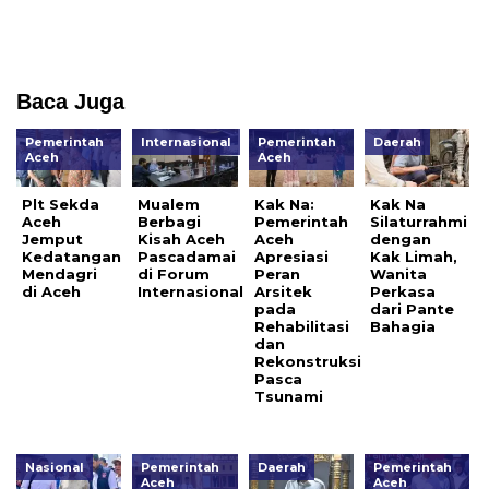
Baca Juga
Pemerintah
Internasional
Pemerintah
Daerah
Aceh
Aceh
Plt Sekda
Mualem
Kak Na:
Kak Na
Aceh
Berbagi
Pemerintah
Silaturrahmi
Jemput
Kisah Aceh
Aceh
dengan
Kedatangan
Pascadamai
Apresiasi
Kak Limah,
Mendagri
di Forum
Peran
Wanita
di Aceh
Internasional
Arsitek
Perkasa
pada
dari Pante
Rehabilitasi
Bahagia
dan
Rekonstruksi
Pasca
Tsunami
Nasional
Pemerintah
Daerah
Pemerintah
Aceh
Aceh