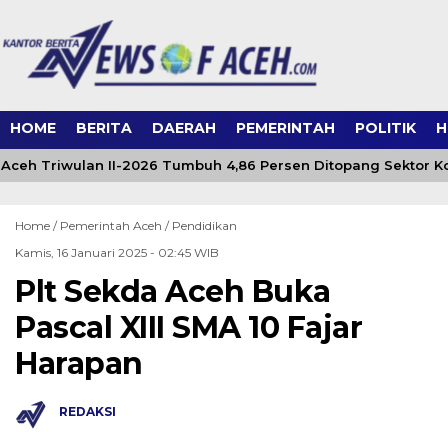
HOME
BERITA
DAERAH
PEMERINTAH
POLITIK
H
ceh Triwulan II-2026 Tumbuh 4,86 Persen Ditopang Sektor Ko
Home /
Pemerintah Aceh
/
Pendidikan
Kamis, 16 Januari 2025 - 02:45 WIB
Plt Sekda Aceh Buka
Pascal XIII SMA 10 Fajar
Harapan
REDAKSI