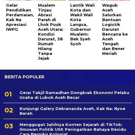
Gelar
Mualem
Lantik Wali
Wagub
Pendidikan
Tinjau
Kota dan
Aceh
Perdamaian,
Abrasi
Wakil Wali
Salurkan
Kak Na
Parah di
Kota
Bantuan
Apresiasi
Lhok Puuk
Langsa,
Logistik
IWPG
Aceh Utara:
Gubernur
Darurat
Kondisi
Mualem:
Bencana ke
Darurat, 38
Bek Syeh
Aceh
Rumah
Syoh
Tengah
Hilang
dan Bener
Tanpa
Meriah
Jejak
BERITA POPULER
Gerai Takjil Ramadhan Dongkrak Ekonomi Pelaku
Usaha di Lubok Aceh Besar
Kunjungi Galery Dekranasda Aceh, Kak Na: Nyoe
Bereh
Menggugat Jahilnya Konten Sejarah di TikTok:
Ilmuwan Politik USK Peringatkan Bahaya Residu
Cara Berpikir Kolonial