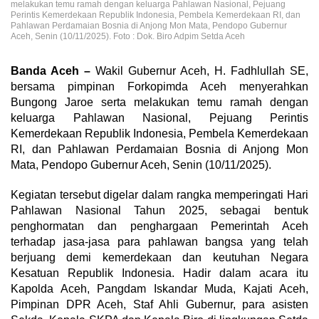
melakukan temu ramah dengan keluarga Pahlawan Nasional, Pejuang
Perintis Kemerdekaan Republik Indonesia, Pembela Kemerdekaan RI, dan
Pahlawan Perdamaian Bosnia di Anjong Mon Mata, Pendopo Gubernur
Aceh, Senin (10/11/2025). Foto : Dok. Biro Adpim Setda Aceh
Banda Aceh –
Wakil Gubernur Aceh, H. Fadhlullah SE,
bersama pimpinan Forkopimda Aceh menyerahkan
Bungong Jaroe serta melakukan temu ramah dengan
keluarga Pahlawan Nasional, Pejuang Perintis
Kemerdekaan Republik Indonesia, Pembela Kemerdekaan
RI, dan Pahlawan Perdamaian Bosnia di Anjong Mon
Mata, Pendopo Gubernur Aceh, Senin (10/11/2025).
Kegiatan tersebut digelar dalam rangka memperingati Hari
Pahlawan Nasional Tahun 2025, sebagai bentuk
penghormatan dan penghargaan Pemerintah Aceh
terhadap jasa-jasa para pahlawan bangsa yang telah
berjuang demi kemerdekaan dan keutuhan Negara
Kesatuan Republik Indonesia. Hadir dalam acara itu
Kapolda Aceh, Pangdam Iskandar Muda, Kajati Aceh,
Pimpinan DPR Aceh, Staf Ahli Gubernur, para asisten