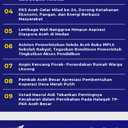
PKS Aceh Gelar Milad ke-24, Dorong Ketahanan
Ekonomi, Pangan, dan Energi Berbasis
Masyarakat
Lembaga Wali Nanggroe Himpun Aspirasi
Diaspora Aceh di Medan
𝗔𝘀𝗶𝘀𝘁𝗲𝗻 𝗣𝗲𝗺𝗲𝗿𝗶𝗻𝘁𝗮𝗵𝗮𝗻 𝗦𝗲k𝗱𝗮 𝗔𝗰𝗲𝗵 𝗕𝘂𝗸𝗮 𝗠𝗣𝗟𝗦
𝗦𝗲𝗸𝗼𝗹𝗮𝗵 𝗥𝗮𝗸𝘆𝗮𝘁, 𝗧𝗲𝗴𝗮𝘀𝗸𝗮𝗻 𝗞𝗼𝗺𝗶𝘁𝗺𝗲𝗻 𝗣𝗲𝗺𝗲𝗿𝗶𝗻𝘁𝗮𝗵
𝗧𝗶𝗻𝗴𝗸𝗮𝘁𝗸𝗮𝗻 𝗔𝗸𝘀𝗲𝘀 𝗣𝗲𝗻𝗱𝗶𝗱𝗶𝗸𝗮𝗻
Angin Kencang Porak- Porandakan Rumah Warga
Lhoong
Pemkab Aceh Besar Apresiasi Pembentukan
Koperasi Desa Merah Putih
Ustad Masrul Aidi Tekankan Pentingnya
Kesabaran dalam Pernikahan Pada Halaqah TP-
PKK Aceh Besar