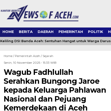
HOME
BERITA
DAERAH
PEMERINTAH
POLITIK
H
eliling DSI Banda Aceh: Sentuhan Hangat untuk Warga Daru
Home /
Pemerintah Aceh
/
Sejarah
Senin, 10 November 2025 - 15:33 WIB
Wagub Fadhlullah
Serahkan Bungong Jaroe
kepada Keluarga Pahlawan
Nasional dan Pejuang
Kemerdekaan di Aceh