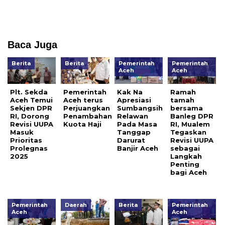
Baca Juga
Berita
Berita
Pemerintah
Pemerintah
Aceh
Aceh
Plt. Sekda
Pemerintah
Kak Na
Ramah
Aceh Temui
Aceh terus
Apresiasi
tamah
Sekjen DPR
Perjuangkan
Sumbangsih
bersama
RI, Dorong
Penambahan
Relawan
Banleg DPR
Revisi UUPA
Kuota Haji
Pada Masa
RI, Mualem
Masuk
Tanggap
Tegaskan
Prioritas
Darurat
Revisi UUPA
Prolegnas
Banjir Aceh
sebagai
2025
Langkah
Penting
bagi Aceh
Pemerintah
Daerah
Berita
Pemerintah
Aceh
Aceh