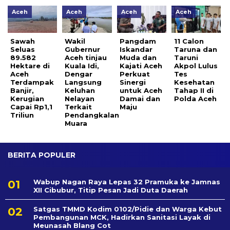
Aceh
Aceh
Aceh
Aceh
Sawah
Wakil
Pangdam
11 Calon
Seluas
Gubernur
Iskandar
Taruna dan
89.582
Aceh tinjau
Muda dan
Taruni
Hektare di
Kuala Idi,
Kajati Aceh
Akpol Lulus
Aceh
Dengar
Perkuat
Tes
Terdampak
Langsung
Sinergi
Kesehatan
Banjir,
Keluhan
untuk Aceh
Tahap II di
Kerugian
Nelayan
Damai dan
Polda Aceh
Capai Rp1,1
Terkait
Maju
Triliun
Pendangkalan
Muara
BERITA POPULER
Wabup Nagan Raya Lepas 32 Pramuka ke Jamnas
XII Cibubur, Titip Pesan Jadi Duta Daerah
Satgas TMMD Kodim 0102/Pidie dan Warga Kebut
Pembangunan MCK, Hadirkan Sanitasi Layak di
Meunasah Blang Cot