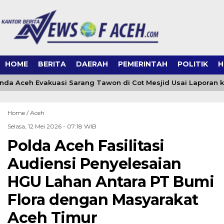
HOME
BERITA
DAERAH
PEMERINTAH
POLITIK
H
a Aceh Evakuasi Sarang Tawon di Cot Mesjid Usai Laporan ke 
Home /
Aceh
Selasa, 12 Mei 2026 - 07:18 WIB
Polda Aceh Fasilitasi
Audiensi Penyelesaian
HGU Lahan Antara PT Bumi
Flora dengan Masyarakat
Aceh Timur