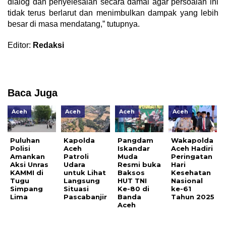
dialog dan penyelesaian secara damai agar persoalan ini
tidak terus berlarut dan menimbulkan dampak yang lebih
besar di masa mendatang,” tutupnya.
Editor:
Redaksi
Baca Juga
Aceh
Aceh
Aceh
Aceh
Puluhan
Kapolda
Pangdam
Wakapolda
Polisi
Aceh
Iskandar
Aceh Hadiri
Amankan
Patroli
Muda
Peringatan
Aksi Unras
Udara
Resmi buka
Hari
KAMMI di
untuk Lihat
Baksos
Kesehatan
Tugu
Langsung
HUT TNI
Nasional
Simpang
Situasi
Ke-80 di
ke-61
Lima
Pascabanjir
Banda
Tahun 2025
Aceh