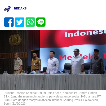
REDAKSI
Direktur Reserse Kriminal Umum Polda Aceh, Kombes Pol. Andre Librian,
S.I.K. (tengah), memimpin audiensi penyelesaian persoalan HGU antara PT
Bumi Flora dengan masyarakat Aceh Timur di Gedung Presisi Polda Aceh,
Senin (11/5/2026).