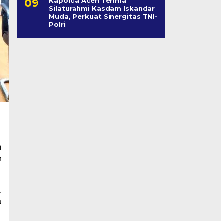
Kapolda Aceh Terima
Silaturahmi Kasdam Iskandar
Muda, Perkuat Sinergitas TNI-
Polri
i
n
.
a