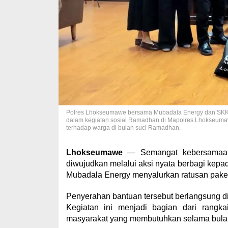
Polres Lhokseumawe bersama Mubadala Energy dan SKK M
dalam kegiatan sosial Ramadhan di Mapolres Lhokseumawe
terhadap warga di bulan suci Ramadhan.
Lhokseumawe
— Semangat kebersamaan 
diwujudkan melalui aksi nyata berbagi kepa
Mubadala Energy menyalurkan ratusan pake
Penyerahan bantuan tersebut berlangsung 
Kegiatan ini menjadi bagian dari rangka
masyarakat yang membutuhkan selama bul