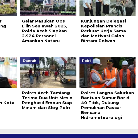
r
Gelar Pasukan Ops
Kunjungan Delegasi
ang
Lilin Seulawah 2025,
Kepolisian Prancis
Polda Aceh Siapkan
Perkuat Kerja Sama
2.924 Personel
dan Motivasi Calon
Amankan Nataru
Bintara Polwan
Daerah
Polri
Polres Aceh Tamiang
Polres Langsa Salurkan
h
Terima Dua Unit Mesin
Bantuan Sumur Bor di
h Kota
Penghasil Embun Siap
40 Titik, Dukung
Minum dari Slog Polri
Pemulihan Pasca-
Bencana
Hidrometeorologi