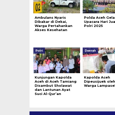
Ambulans Nyaris
Polda Aceh Gela
Dibakar di Dekai,
Upacara Hari Ju
Warga Pertahankan
Polri 2025
Akses Kesehatan
Polri
Daerah
Kunjungan Kapolda
Kapolda Aceh
Aceh di Aceh Tamiang
Dipeusijuek ole
Disambut Sholawat
Warga Lampase
dan Lantunan Ayat
Suci Al-Qur’an