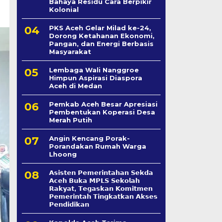
Bahaya Residu Cara Berpikir
Kolonial
PKS Aceh Gelar Milad ke-24,
Dorong Ketahanan Ekonomi,
Pangan, dan Energi Berbasis
Masyarakat
Lembaga Wali Nanggroe
Himpun Aspirasi Diaspora
Aceh di Medan
Pemkab Aceh Besar Apresiasi
Pembentukan Koperasi Desa
Merah Putih
Angin Kencang Porak-
Porandakan Rumah Warga
Lhoong
𝗔𝘀𝗶𝘀𝘁𝗲𝗻 𝗣𝗲𝗺𝗲𝗿𝗶𝗻𝘁𝗮𝗵𝗮𝗻 𝗦𝗲k𝗱𝗮
𝗔𝗰𝗲𝗵 𝗕𝘂𝗸𝗮 𝗠𝗣𝗟𝗦 𝗦𝗲𝗸𝗼𝗹𝗮𝗵
𝗥𝗮𝗸𝘆𝗮𝘁, 𝗧𝗲𝗴𝗮𝘀𝗸𝗮𝗻 𝗞𝗼𝗺𝗶𝘁𝗺𝗲𝗻
𝗣𝗲𝗺𝗲𝗿𝗶𝗻𝘁𝗮𝗵 𝗧𝗶𝗻𝗴𝗸𝗮𝘁𝗸𝗮𝗻 𝗔𝗸𝘀𝗲𝘀
𝗣𝗲𝗻𝗱𝗶𝗱𝗶𝗸𝗮𝗻