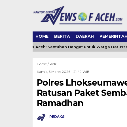
HOME
BERITA
DAERAH
PEMERINTA
ng DSI Banda Aceh: Sentuhan Hangat untuk Warga Darussala
Home /
Polri
Kamis, 5 Maret 2026 - 21:49 WIB
Polres Lhokseumawe
Ratusan Paket Semb
Ramadhan
REDAKSI