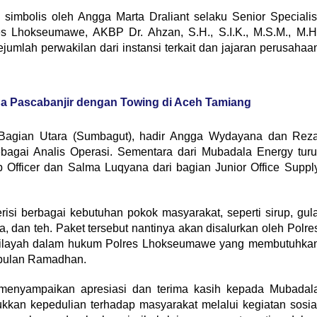
simbolis oleh Angga Marta Draliant selaku Senior Specialis
s Lhokseumawe, AKBP Dr. Ahzan, S.H., S.I.K., M.S.M., M.H
ejumlah perwakilan dari instansi terkait dan jajaran perusahaa
ga Pascabanjir dengan Towing di Aceh Tamiang
Bagian Utara (Sumbagut), hadir Angga Wydayana dan Rez
agai Analis Operasi. Sementara dari Mubadala Energy turu
p Officer dan Salma Luqyana dari bagian Junior Office Suppl
isi berbagai kebutuhan pokok masyarakat, seperti sirup, gul
a, dan teh. Paket tersebut nantinya akan disalurkan oleh Polre
ilayah dalam hukum Polres Lhokseumawe yang membutuhka
 bulan Ramadhan.
enyampaikan apresiasi dan terima kasih kepada Mubadal
kan kepedulian terhadap masyarakat melalui kegiatan sosia