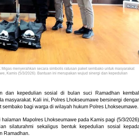
igas menyerahkan secara simbolis ratusan paket sembako untuk masyarakat
, Kamis (5/3/2026). Bantuan ini merupakan wujud sinergi dan kepedulian
dan kepedulian sosial di bulan suci Ramadhan kembal
da masyarakat. Kali ini, Polres Lhokseumawe bersinergi denga
t sembako bagi warga di wilayah hukum Polres Lhokseumawe.
di halaman Mapolres Lhokseumawe pada Kamis pagi (5/3/2026)
ian silaturahmi sekaligus bentuk kepedulian sosial kepad
an Ramadhan.