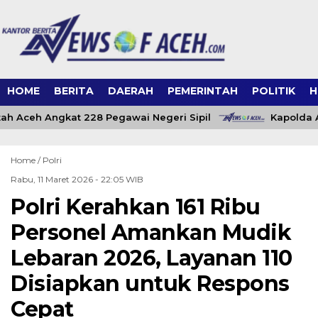
HOME
BERITA
DAERAH
PEMERINTAH
POLITIK
H
h Aceh Angkat 228 Pegawai Negeri Sipil
Kapolda A
Home /
Polri
Rabu, 11 Maret 2026 - 22:05 WIB
Polri Kerahkan 161 Ribu
Personel Amankan Mudik
Lebaran 2026, Layanan 110
Disiapkan untuk Respons
Cepat