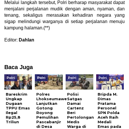
Melalui langkah tersebut, Polri berharap masyarakat dapat
menjalani perjalanan mudik dengan aman, nyaman, dan
tenang, sekaligus merasakan kehadiran negara yang
sigap melindungi warganya di setiap perjalanan menuju
kampung halaman.(**)
Editor:
Dahlan
Baca Juga
Polri
Polri
Polri
Polri
Bareskrim
Polres
Polisi
Bripda M.
Ungkap
Lhokseumawe
Satgas
Dimas
Dugaan
Lanjutkan
Damai
Pratama
TPPU Emas
Gotong
Cartenz
Personel
Ilegal
Royong
Beri
SPN Polda
Rp25,8
Pemulihan
Pertolongan
Aceh Raih
Triliun
Pascabanjir
Medis
Medali
di Desa
Warga di
Emas pada