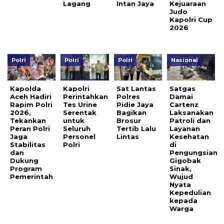
Lagang
Intan Jaya
Kejuaraan
Judo
Kapolri Cup
2026
Polri
Polri
Polri
Nasional
Kapolda
Kapolri
Sat Lantas
Satgas
Aceh Hadiri
Perintahkan
Polres
Damai
Rapim Polri
Tes Urine
Pidie Jaya
Cartenz
2026,
Serentak
Bagikan
Laksanakan
Tekankan
untuk
Brosur
Patroli dan
Peran Polri
Seluruh
Tertib Lalu
Layanan
Jaga
Personel
Lintas
Kesehatan
Stabilitas
Polri
di
dan
Pengungsian
Dukung
Gigobak
Program
Sinak,
Pemerintah
Wujud
Nyata
Kepedulian
kepada
Warga