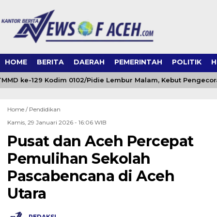
HOME
BERITA
DAERAH
PEMERINTAH
POLITIK
H
MMD ke-129 Kodim 0102/Pidie Lembur Malam, Kebut Pengecora
Home /
Pendidikan
Kamis, 29 Januari 2026 - 16:06 WIB
Pusat dan Aceh Percepat
Pemulihan Sekolah
Pascabencana di Aceh
Utara
REDAKSI