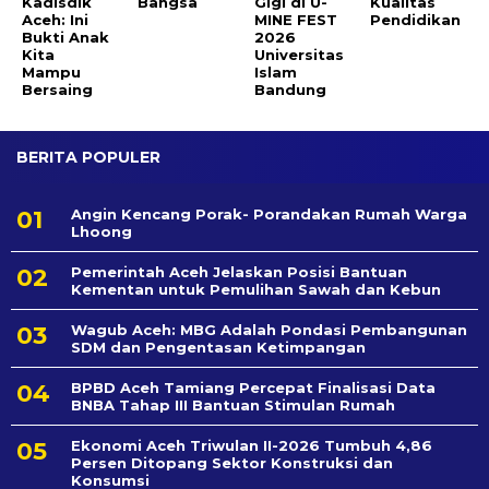
Kadisdik
Bangsa
Gigi di U-
Kualitas
Aceh: Ini
MINE FEST
Pendidikan
Bukti Anak
2026
Kita
Universitas
Mampu
Islam
Bersaing
Bandung
BERITA POPULER
Angin Kencang Porak- Porandakan Rumah Warga
Lhoong
Pemerintah Aceh Jelaskan Posisi Bantuan
Kementan untuk Pemulihan Sawah dan Kebun
Wagub Aceh: MBG Adalah Pondasi Pembangunan
SDM dan Pengentasan Ketimpangan
BPBD Aceh Tamiang Percepat Finalisasi Data
BNBA Tahap III Bantuan Stimulan Rumah
Ekonomi Aceh Triwulan II-2026 Tumbuh 4,86
Persen Ditopang Sektor Konstruksi dan
Konsumsi