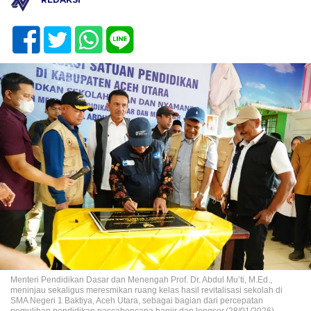
Menteri Pendidikan Dasar dan Menengah Prof. Dr. Abdul Mu’ti, M.Ed.,
meninjau sekaligus meresmikan ruang kelas hasil revitalisasi sekolah di
SMA Negeri 1 Baktiya, Aceh Utara, sebagai bagian dari percepatan