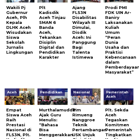
Wakili Pj
Plt
Ajang
Prodi PMI
Gubernur
Kadisdik
FLS3N
FDK UIN Ar-
Aceh, Plh
Aceh Tinjau
Disabilitas
Raniry
Kepala
SMAN 6
Wilayah III
Laksanakan
DLHK Aceh
Banda
Dimulai,
Kuliah
Wisudakan
Aceh,
Disdik
Umum
Siswa
Tekankan
Aceh: Ini
“Peran
Sekolah
Disiplin
Panggung
Dunia
Jurnalis
Digital dan
Bagi
Usaha dan
Lingkungan
Pendidikan
Talenta
Praktisi
Karakter
Istimewa
Kebencanaan
dalam
Pemberdayaa
Masyarakat”
Aceh
Pendidikan
Nasional
Pemerintah
Aceh
Empat
Murthalamuddin
Tim
Plt. Sekda
Siswa Aceh
Ajak Guru
Rimueng
Aceh
Raih
Menulis:
Nanggroe
Tegaskan
Prestasi
“Bahasa
Teknik
Komitmen
Nasional di
Bisa
Pertambangan
Pemerintah
FLS3N, Plt.
Menggerakkan
USK Unjuk
Tingkatkan