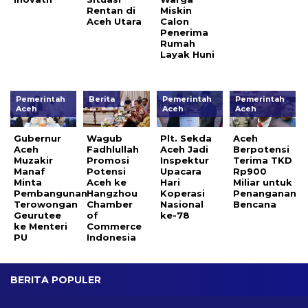
Rentan di
Miskin
Aceh Utara
Calon
Penerima
Rumah
Layak Huni
Pemerintah
Berita
Pemerintah
Pemerintah
Aceh
Aceh
Aceh
Gubernur
Wagub
Plt. Sekda
Aceh
Aceh
Fadhlullah
Aceh Jadi
Berpotensi
Muzakir
Promosi
Inspektur
Terima TKD
Manaf
Potensi
Upacara
Rp900
Minta
Aceh ke
Hari
Miliar untuk
Pembangunan
Hangzhou
Koperasi
Penanganan
Terowongan
Chamber
Nasional
Bencana
Geurutee
of
ke-78
ke Menteri
Commerce
PU
Indonesia
BERITA POPULER