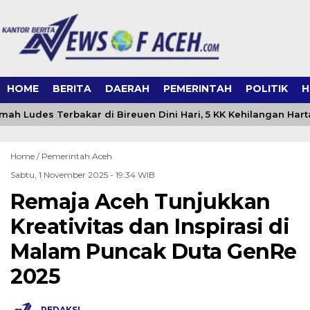
HOME
BERITA
DAERAH
PEMERINTAH
POLITIK
H
ah Ludes Terbakar di Bireuen Dini Hari, 5 KK Kehilangan Hart
Home /
Pemerintah Aceh
Sabtu, 1 November 2025 - 19:34 WIB
Remaja Aceh Tunjukkan
Kreativitas dan Inspirasi di
Malam Puncak Duta GenRe
2025
REDAKSI