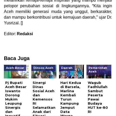
melahirkan remaja-remaja inspiratif yang mampu menjadi
pelopor perubahan sosial di lingkungannya. “Kita ingin
Aceh memiliki generasi muda yang unggul, berkarakter,
dan mampu berkontribusi untuk kemajuan daerah,” ujar Dr.
Yusrizal. []
Editor:
Redaksi
Baca Juga
Aceh Besar
Dinsos Aceh
Daerah
Pemerintah
Aceh
Pj Bupati
Sinergi
Hari Kedua
Wagub
Aceh Besar
Dinas
di Barsela,
Fadhlullah
Iswanto
Sosial Aceh
Marlina
Sambut
Dorong
dan
Kembali
Peserta
Mukim
Kemensos
Turun
Pawai
Leupung
RI
Kampung
Budaya
Sinergis
Selamatkan
Jemput
HUT ke-80
dan
Anak dari
Data
RI
Inovatif
Situasi
Warga