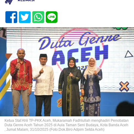
Ketua Staf Ahli TP-PKK Aceh, Mukaramah Fadhlullah menghadiri Penobatan
Duta Genre Aceh Tahun 2025 di Aula Taman Seni Budaya, Kota Banda Aceh
, Jumat Malam, 31/10/2025 (Foto:Dok.Biro Adpim Setda Aceh)