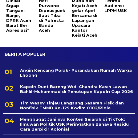
Dinilai
Heri
Muda dan
Terima
Sigap
Purwono
Kejati Aceh
Audiensi
Tangani
Dipeusijuek
gelar Apel
LPPM USK
Banjir,
Saat Tiba
Bersama di
DPRK Aceh
di Polresta
Lapangan
Barat Beri
Banda
Upacara
Apresiasi”
Aceh
Kantor
Kejati Aceh
BERITA POPULER
Angin Kencang Porak- Porandakan Rumah Warga
Lhoong
Kapolri Duet Bareng Widi Chandra Kasih Lawan
Bahlil-Muhammad di Penutupan Kapolri Cup 2026
Tim Wasev Tinjau Langsung Sasaran Fisik dan
Nonfisik TMMD Ke-129 Kodim 0102/Pidie
Menggugat Jahilnya Konten Sejarah di TikTok:
Ilmuwan Politik USK Peringatkan Bahaya Residu
Cara Berpikir Kolonial