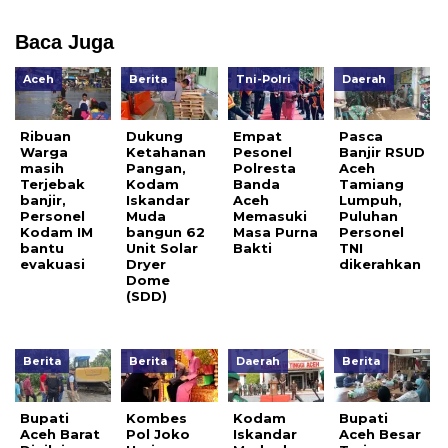
Baca Juga
Aceh
Berita
Tni-Polri
Daerah
Ribuan
Dukung
Empat
Pasca
Warga
Ketahanan
Pesonel
Banjir RSUD
masih
Pangan,
Polresta
Aceh
Terjebak
Kodam
Banda
Tamiang
banjir,
Iskandar
Aceh
Lumpuh,
Personel
Muda
Memasuki
Puluhan
Kodam IM
bangun 62
Masa Purna
Personel
bantu
Unit Solar
Bakti
TNI
evakuasi
Dryer
dikerahkan
Dome
(SDD)
Berita
Berita
Daerah
Berita
Bupati
Kombes
Kodam
Bupati
Aceh Barat
Pol Joko
Iskandar
Aceh Besar