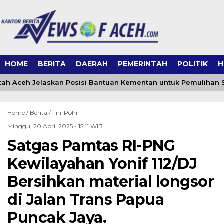
HOME
BERITA
DAERAH
PEMERINTAH
POLITIK
H
ah Aceh Jelaskan Posisi Bantuan Kementan untuk Pemulihan 
Home /
Berita
/
Tni-Polri
Minggu, 20 April 2025 - 15:11 WIB
Satgas Pamtas RI-PNG
Kewilayahan Yonif 112/DJ
Bersihkan material longsor
di Jalan Trans Papua
Puncak Jaya.