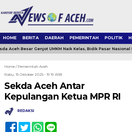
HOME
BERITA
DAERAH
PEMERINTAH
POLITIK
H
da Aceh Besar Genjot UMKM Naik Kelas, Bidik Pasar Nasional 
Home /
Pemerintah Aceh
Rabu, 15 Oktober 2025 - 19:19 WIB
Sekda Aceh Antar
Kepulangan Ketua MPR RI
REDAKSI