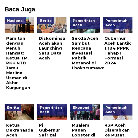
Baca Juga
Nasional
Berita
Pemerintah
Pemerintah
Aceh
Aceh
Pamitan
Diskominsa
Sekda Aceh
Gubernur
dengan
Aceh akan
Sambut
Aceh Lantik
Penuh
Launching
Rencana
1.184 PPPK
Hangat:
Satu Data
Investasi
Tahap II
Ketua TP
Aceh
Pabrik
Formasi
PKK NTB
Metanol di
2024
Jamu
Lhokseumawe
Marlina
Usman di
Akhir
Kunjungan
Berita
Pemerintah
Ekonomi
Pemerintah
Aceh
Aceh
Ketua
Pj
Mualem
R3P Aceh
Dekranasda
Gubernur
Panen
Diserahkan
Aceh
Safrizal
Lobster di
ke Pusat,