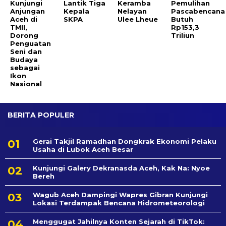
Kunjungi
Lantik Tiga
Keramba
Pemulihan
Anjungan
Kepala
Nelayan
Pascabencana
Aceh di
SKPA
Ulee Lheue
Butuh
TMII,
Rp153,3
Dorong
Triliun
Penguatan
Seni dan
Budaya
sebagai
Ikon
Nasional
BERITA POPULER
Gerai Takjil Ramadhan Dongkrak Ekonomi Pelaku
Usaha di Lubok Aceh Besar
Kunjungi Galery Dekranasda Aceh, Kak Na: Nyoe
Bereh
Wagub Aceh Dampingi Wapres Gibran Kunjungi
Lokasi Terdampak Bencana Hidrometeorologi
Menggugat Jahilnya Konten Sejarah di TikTok: