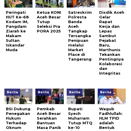
Peringati
Ketua KONI
Satreskrim
Disdik Aceh
HUT Ke-68
Aceh Besar
Polresta
Gelar
Kodam IM,
Tutup
Banda
Rapat
Pangdam
Seleksi Pra
Aceh
Kerja dan
Ziarah ke
PORA 2025
Tangkap
Lepas
Makam
Tersangka
Sambut
Sultan
Penipuan
Pejabat
Iskandar
melalui
Baru,
Muda
Market
Marthunis
Place di
Tekankan
Tangerang
Pentingnya
Kolaborasi
dan
Integritas
Berita
Berita
Berita
Berita
BSI Dukung
Pemkab
Bupati
Wagub
Penegakan
Aceh Besar
Syech
Fadhlullah:
Hukum
Serahkan
Muharram
HLM TPID
Terhadap
Bantuan
Tutup MTQ
adalah
Oknum
Masa Panik
ke-10
Bentuk