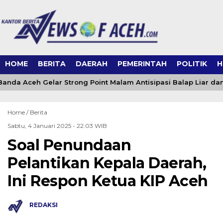
HOME
BERITA
DAERAH
PEMERINTAH
POLITIK
H
Banda Aceh Gelar Strong Point Malam Antisipasi Balap Liar d
Home /
Berita
Sabtu, 4 Januari 2025 - 22:03 WIB
Soal Penundaan
Pelantikan Kepala Daerah,
Ini Respon Ketua KIP Aceh
REDAKSI