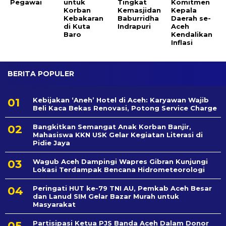
Pegawai
untuk
Tingkat
Komitmen
Korban
Kemasjidan
Kepala
Kebakaran
Baburridha
Daerah se-
di Kuta
Indrapuri
Aceh
Baro
Kendalikan
Inflasi
BERITA POPULER
Kebijakan ‘Aneh’ Hotel di Aceh: Karyawan Wajib
Beli Kaca Bekas Renovasi, Potong Service Charge
Bangkitkan Semangat Anak Korban Banjir,
Mahasiswa KKN USK Gelar Kegiatan Literasi di
Pidie Jaya
Wagub Aceh Dampingi Wapres Gibran Kunjungi
Lokasi Terdampak Bencana Hidrometeorologi
Peringati HUT ke-79 TNI AU, Pemkab Aceh Besar
dan Lanud SIM Gelar Bazar Murah untuk
Masyarakat
Partisipasi Ketua PJS Banda Aceh Dalam Donor