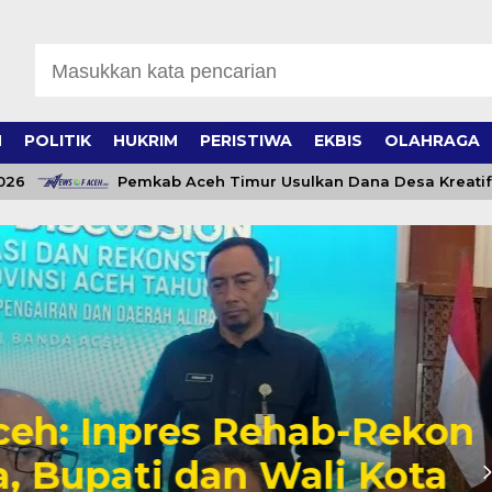
H
POLITIK
HUKRIM
PERISTIWA
EKBIS
OLAHRAGA
Pemkab Aceh Timur Usulkan Dana Desa Kreatif Rp500 
h: Inpres Rehab-Rekon
Bupati dan Wali Kota