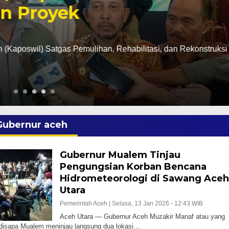
 Proyek
swil) Satgas Pemulihan, Rehabilitasi, dan Rekonstruksi
Gubernur aceh
Gubernur Mualem Tinjau
Pengungsian Korban Bencana
Hidrometeorologi di Sawang Aceh
Utara
Pemerintah Aceh |
Selasa, 13 Jan 2026 - 12:43 WIB
Aceh Utara — Gubernur Aceh Muzakir Manaf atau yang
disapa Mualem meninjau langsung dua lokasi…