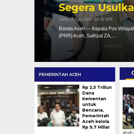
Segera Usulkan
Sabtu, 8 Agu 2026 - 10:36 WIB
tuan
Banda Aceh — Kepala Pos Wilayah (Kapo
(PRR) Aceh, Safrizal ZA,…
PEMERINTAH ACEH
Rp 2,5 Triliun
Dana
Kementan
untuk
Bencana,
Pemerintah
Aceh kelola
Rp 9,7 Miliar
akrab 