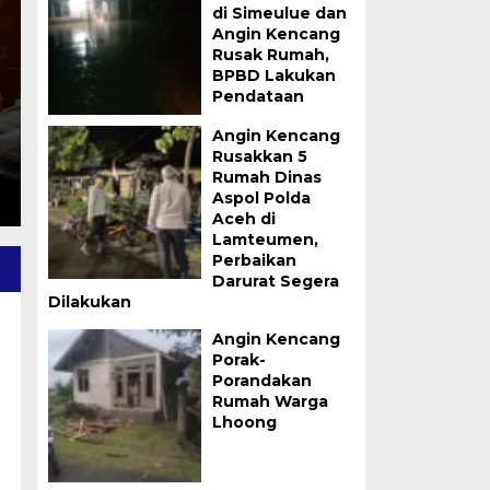
di Simeulue dan
Beut Kitab Bak Sikul
Angin Kencang
Rusak Rumah,
Sabtu, 8 Agu 2026 - 10:31 WIB
BPBD Lakukan
Pendataan
Banda Aceh — Dinas Pendidikan Dayah Kabupaten A
Kabupaten Aceh Besar…
Angin Kencang
Rusakkan 5
Rumah Dinas
Aspol Polda
Aceh di
Lamteumen,
Perbaikan
Darurat Segera
Dilakukan
Angin Kencang
Porak-
Porandakan
Rumah Warga
Lhoong