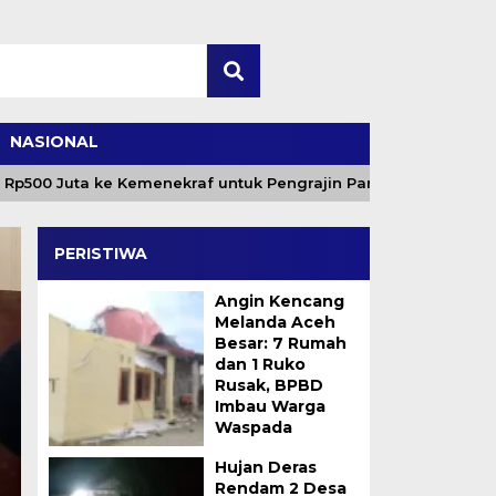
NASIONAL
Juta ke Kemenekraf untuk Pengrajin Pandan dan Tenun
PERISTIWA
Angin Kencang
Melanda Aceh
Besar: 7 Rumah
dan 1 Ruko
Rusak, BPBD
Imbau Warga
Waspada
Pemkab Aceh Utara P
Hujan Deras
Rendam 2 Desa