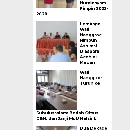
Nurdinsyam
Pimpin 2023-
2028
Lembaga
Wali
Nanggroe
Himpun
Aspirasi
Diaspora
Aceh di
Medan
Wali
Nanggroe
Turun ke
Subulussalam: Bedah Otsus,
DBH, dan Janji MoU Helsinki
Dua Dekade