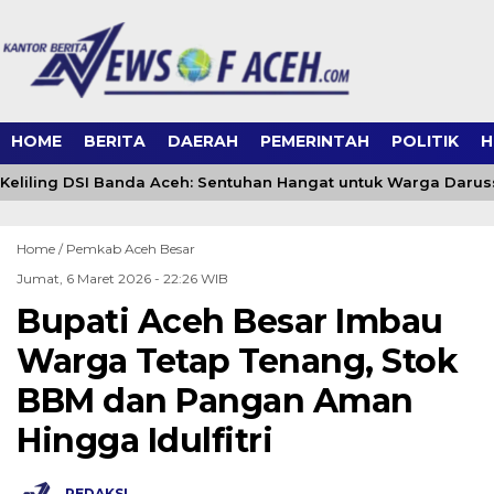
HOME
BERITA
DAERAH
PEMERINTAH
POLITIK
H
eliling DSI Banda Aceh: Sentuhan Hangat untuk Warga Daru
Home /
Pemkab Aceh Besar
Jumat, 6 Maret 2026 - 22:26 WIB
Bupati Aceh Besar Imbau
Warga Tetap Tenang, Stok
BBM dan Pangan Aman
Hingga Idulfitri
REDAKSI