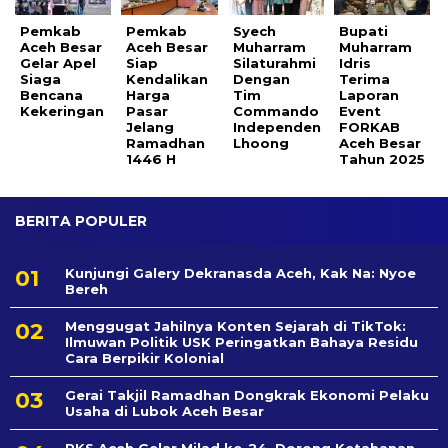
Pemkab
Pemkab
Syech
Bupati
Aceh Besar
Aceh Besar
Muharram
Muharram
Gelar Apel
Siap
Silaturahmi
Idris
Siaga
Kendalikan
Dengan
Terima
Bencana
Harga
Tim
Laporan
Kekeringan
Pasar
Commando
Event
Jelang
Independen
FORKAB
Ramadhan
Lhoong
Aceh Besar
1446 H
Tahun 2025
BERITA POPULER
Kunjungi Galery Dekranasda Aceh, Kak Na: Nyoe
Bereh
Menggugat Jahilnya Konten Sejarah di TikTok:
Ilmuwan Politik USK Peringatkan Bahaya Residu
Cara Berpikir Kolonial
Gerai Takjil Ramadhan Dongkrak Ekonomi Pelaku
Usaha di Lubok Aceh Besar