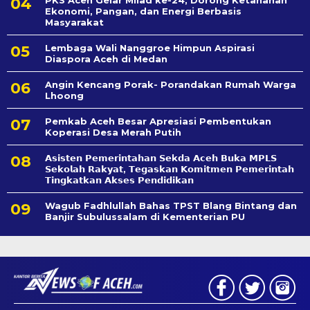
PKS Aceh Gelar Milad ke-24, Dorong Ketahanan
Ekonomi, Pangan, dan Energi Berbasis
Masyarakat
Lembaga Wali Nanggroe Himpun Aspirasi
Diaspora Aceh di Medan
Angin Kencang Porak- Porandakan Rumah Warga
Lhoong
Pemkab Aceh Besar Apresiasi Pembentukan
Koperasi Desa Merah Putih
𝗔𝘀𝗶𝘀𝘁𝗲𝗻 𝗣𝗲𝗺𝗲𝗿𝗶𝗻𝘁𝗮𝗵𝗮𝗻 𝗦𝗲k𝗱𝗮 𝗔𝗰𝗲𝗵 𝗕𝘂𝗸𝗮 𝗠𝗣𝗟𝗦
𝗦𝗲𝗸𝗼𝗹𝗮𝗵 𝗥𝗮𝗸𝘆𝗮𝘁, 𝗧𝗲𝗴𝗮𝘀𝗸𝗮𝗻 𝗞𝗼𝗺𝗶𝘁𝗺𝗲𝗻 𝗣𝗲𝗺𝗲𝗿𝗶𝗻𝘁𝗮𝗵
𝗧𝗶𝗻𝗴𝗸𝗮𝘁𝗸𝗮𝗻 𝗔𝗸𝘀𝗲𝘀 𝗣𝗲𝗻𝗱𝗶𝗱𝗶𝗸𝗮𝗻
Wagub Fadhlullah Bahas TPST Blang Bintang dan
Banjir Subulussalam di Kementerian PU