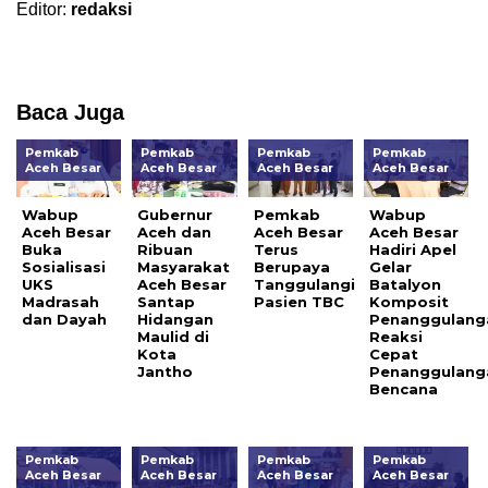
Editor:
redaksi
Baca Juga
Pemkab
Pemkab
Pemkab
Pemkab
Aceh Besar
Aceh Besar
Aceh Besar
Aceh Besar
Wabup
Gubernur
Pemkab
Wabup
Aceh Besar
Aceh dan
Aceh Besar
Aceh Besar
Buka
Ribuan
Terus
Hadiri Apel
Sosialisasi
Masyarakat
Berupaya
Gelar
UKS
Aceh Besar
Tanggulangi
Batalyon
Madrasah
Santap
Pasien TBC
Komposit
dan Dayah
Hidangan
Penanggulang
Maulid di
Reaksi
Kota
Cepat
Jantho
Penanggulang
Bencana
Pemkab
Pemkab
Pemkab
Pemkab
Aceh Besar
Aceh Besar
Aceh Besar
Aceh Besar