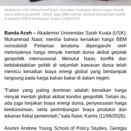
Akademisi USK Muhammad Nasir: kenaikan Pertamax dipicu harga minyak
dunia akibat geopolitik. Solusi: jaga BBM subsidi, perkuat transportasi publik
& dukung UMKM terdampak, Kamis 11/06/2026.
Banda Aceh –
Akademisi Universitas Syiah Kuala (USK),
Muhammad Nasir, menilai bahwa kenaikan harga BBM
nonsubsidi Pertamax terutama dipengaruhi oleh
melonjaknya harga minyak mentah dunia akibat gejolak
geopolitik internasional. Menurut Nasir, konflik dan
ketidakstabilan politik di sejumlah kawasan dunia telah
memicu kenaikan biaya energi global yang berdampak
langsung pada harga bahan bakar di dalam negeri.
“Faktor yang paling dominan adalah kenaikan harga
minyak mentah global akibat kondisi geopolitik. Selain itu,
ada juga lonjakan biaya energi dunia, penyesuaian harga
keekonomian, serta pertimbangan biaya produksi dan
tekanan fiskal pemerintah,” kata Nasir, Kamis (11/06/2026).
Alumni Andrew Young School of Policy Studies, Georgia