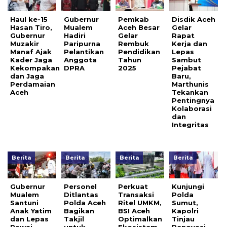
Haul ke-15
Gubernur
Pemkab
Disdik Aceh
Hasan Tiro,
Mualem
Aceh Besar
Gelar
Gubernur
Hadiri
Gelar
Rapat
Muzakir
Paripurna
Rembuk
Kerja dan
Manaf Ajak
Pelantikan
Pendidikan
Lepas
Kader Jaga
Anggota
Tahun
Sambut
Kekompakan
DPRA
2025
Pejabat
dan Jaga
Baru,
Perdamaian
Marthunis
Aceh
Tekankan
Pentingnya
Kolaborasi
dan
Integritas
Berita
Berita
Berita
Berita
Gubernur
Personel
Perkuat
Kunjungi
Mualem
Ditlantas
Transaksi
Polda
Santuni
Polda Aceh
Ritel UMKM,
Sumut,
Anak Yatim
Bagikan
BSI Aceh
Kapolri
dan Lepas
Takjil
Optimalkan
Tinjau
Pawai
untuk
Ekosistem
Renovasi