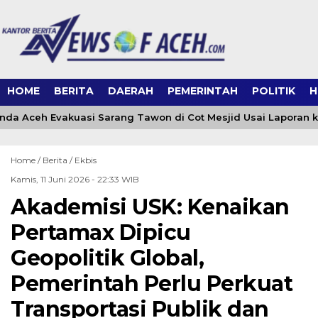
HOME
BERITA
DAERAH
PEMERINTAH
POLITIK
H
a Aceh Evakuasi Sarang Tawon di Cot Mesjid Usai Laporan ke 
Home /
Berita
/
Ekbis
Kamis, 11 Juni 2026 - 22:33 WIB
Akademisi USK: Kenaikan
Pertamax Dipicu
Geopolitik Global,
Pemerintah Perlu Perkuat
Transportasi Publik dan