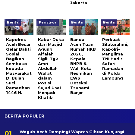
Jakarta
Berita
Peristiwa
Berita
Berita
Kapolres
Kabar Duka
Banda
Perkuat
Aceh Besar
dari Masjid
Aceh Tuan
Silaturahmi,
Gelar Bakti
Agung
Rumah HKB
Kapolri-
Sosial
Alfalah
2026,
Panglima
Bagikan
Sigli: Tgk
Kepala
TNI Hadiri
Sembako
Amri
BNPB &
Safari
kepada
Abdullah
Wali Kota
Ramadan
Masyarakat
Wafat
Resmikan
di Polda
Di Bulan
dalam
EWS
Lampung
Suci
Posisi
Deteksi
Ramadhan
Sujud Usai
Tsunami-
1446 H.
Menjadi
Banjir
Khatib
BERITA POPULER
Wagub Aceh Dampingi Wapres Gibran Kunjungi