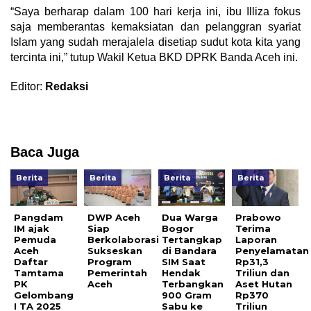
“Saya berharap dalam 100 hari kerja ini, ibu Illiza fokus
saja memberantas kemaksiatan dan pelanggran syariat
Islam yang sudah merajalela disetiap sudut kota kita yang
tercinta ini,” tutup Wakil Ketua BKD DPRK Banda Aceh ini.
Editor:
Redaksi
Baca Juga
Berita
Berita
Berita
Berita
Pangdam
DWP Aceh
Dua Warga
Prabowo
IM ajak
Siap
Bogor
Terima
Pemuda
Berkolaborasi
Tertangkap
Laporan
Aceh
Sukseskan
di Bandara
Penyelamatan
Daftar
Program
SIM Saat
Rp31,3
Tamtama
Pemerintah
Hendak
Triliun dan
PK
Aceh
Terbangkan
Aset Hutan
Gelombang
900 Gram
Rp370
I TA 2025
Sabu ke
Triliun