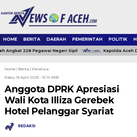
HOME
BERITA
DAERAH
PEMERINTAH
POLITIK
H
h Angkat 228 Pegawai Negeri Sipil
Kapolda Aceh Da
Home /
Berita
/
Peristiwa
Rabu, 16 April 2025 - 12:14 WIB
Anggota DPRK Apresiasi
Wali Kota Illiza Gerebek
Hotel Pelanggar Syariat
REDAKSI