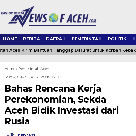
HOME
BERITA
DAERAH
PEMERINTAH
POLITIK
H
ah Aceh Kirim Bantuan Tanggap Darurat untuk Korban Kebaka
Home /
Pemerintah Aceh
Sabtu, 6 Juni 2026 - 20:10 WIB
Bahas Rencana Kerja
Perekonomian, Sekda
Aceh Bidik Investasi dari
Rusia
REDAKSI