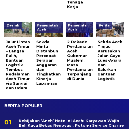
Tenaga
Kerja
Daerah
Pemerintah
Pemerintah
Berita
Aceh
Aceh
Jalur Lintas
Sekda
2 Dekade
Sekda Aceh
Aceh Timur
Minta
Perdamaian
Tinjau
– Langsa
Distanbun
Aceh,
Kerusakan
Pulih,
Percepat
Gubernur
Jalan Gayo
Bantuan
Serapan
Mualem:
Lues-Agara
Logistik
Anggaran
Masa
dan
Tembus
dan
Perdamaian
Salurkan
Pedalaman
Tingkatkan
Terpanjang
Bantuan
Aceh Timur
Kinerja
di Dunia
Logistik
via Sungai
Lapangan
dan Udara
BERITA POPULER
Kebijakan ‘Aneh’ Hotel di Aceh: Karyawan Wajib
Beli Kaca Bekas Renovasi, Potong Service Charge