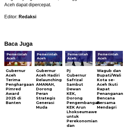
Aceh dapat dipercepat.
Editor:
Redaksi
Baca Juga
Pemerintah
Pemerintah
Pemerintah
Pemerintah
Aceh
Aceh
Aceh
Aceh
Gubernur
Gubernur
Pj
Wagub dan
Aceh
Aceh Hadiri
Gubernur
Bupati/Wali
Terima
Relaunching
Safrizal
Kota se-
Penghargaan
AMANAH,
Sambut
Aceh Ikuti
Pimred
Dorong
Dewan
Rapat
Award
Peran
KEK,
Penanganan
2025 di
Strategis
Dorong
Bencana
Banten
Generasi
Pengembangan
Bersama
Muda
KEK Arun
Mendagri
Lhokseumawe
untuk
Perekonomian
dan