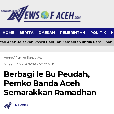
HOME
BERITA
DAERAH
PEMERINTAH
POLITIK
H
ah Aceh Jelaskan Posisi Bantuan Kementan untuk Pemulihan
Home /
Pemko Banda Aceh
Minggu, 1 Maret 2026 - 00:25 WIB
Berbagi Ie Bu Peudah,
Pemko Banda Aceh
Semarakkan Ramadhan
REDAKSI