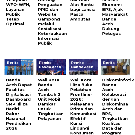
WFO-WFH,
Penguatan
Alat Bantu
Ekonomi
Layanan
PPID dan
bagi Lansia
BPS, Ajak
Publik
Website
Pasca
Masyarakat
Tetap
Gampong
Amputasi
Banda
Optimal
melalui
Aceh
Sosialisasi
Dukung
Keterbukaan
Petugas
Informasi
Publik
Berita
Pemko
Pemko
Berita
Banda Aceh
Banda Aceh
Banda
Wali Kota
Wali Kota
Diskominfotik
Aceh Dapat
Banda
Illiza Buka
Banda
Fasilitas
Aceh
Pelatihan
Aceh
Digitalisasi
Tambah 2
Frontliner
Kolaborasi
Dashboard
Unit Mobil
2026:
dengan
SMP, Illiza
Damkar
Pelayanan
Diskominsa
Hadiri
untuk
Prima dan
Aceh dan
Rakor
Tingkatkan
Komunikasi
BPS,
Nasional
Pelayanan
Efektif
Tingkatkan
Pendidikan
Kunci
Kualitas
2026
Lindungi
Data dan
Konsumen
Program