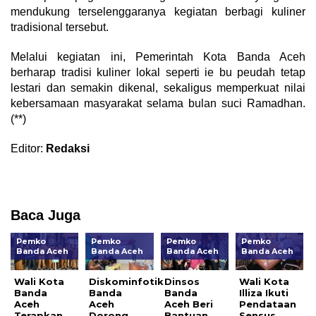
mendukung terselenggaranya kegiatan berbagi kuliner
tradisional tersebut.
Melalui kegiatan ini, Pemerintah Kota Banda Aceh
berharap tradisi kuliner lokal seperti ie bu peudah tetap
lestari dan semakin dikenal, sekaligus memperkuat nilai
kebersamaan masyarakat selama bulan suci Ramadhan.
(**)
Editor:
Redaksi
Baca Juga
Pemko
Pemko
Pemko
Pemko
Banda Aceh
Banda Aceh
Banda Aceh
Banda Aceh
Wali Kota
Diskominfotik
Dinsos
Wali Kota
Banda
Banda
Banda
Illiza Ikuti
Aceh
Aceh
Aceh Beri
Pendataan
Terapkan
Dorong
Bantuan
Sensus