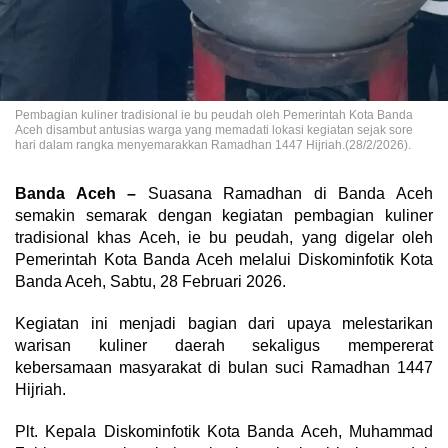
Pembagian kuliner tradisional ie bu peudah oleh Pemerintah Kota Banda
Aceh disambut antusias warga yang memadati lokasi kegiatan sejak sore
hari dalam rangka menyemarakkan Ramadhan 1447 Hijriah.(28/2/2026).
Banda Aceh –
Suasana Ramadhan di Banda Aceh
semakin semarak dengan kegiatan pembagian kuliner
tradisional khas Aceh, ie bu peudah, yang digelar oleh
Pemerintah Kota Banda Aceh melalui Diskominfotik Kota
Banda Aceh, Sabtu, 28 Februari 2026.
Kegiatan ini menjadi bagian dari upaya melestarikan
warisan kuliner daerah sekaligus mempererat
kebersamaan masyarakat di bulan suci Ramadhan 1447
Hijriah.
Plt. Kepala Diskominfotik Kota Banda Aceh, Muhammad