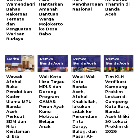
Wamendagri,
Hantarkan
Penghargaan
Thamrin di
Bahas
Amanah
Nasional
Banda
Rakernas
Bantuan
Aceh
Ternate
Warga
dan
Mojokerto
Penguatan
ke Desa
Warisan
Babo
Budaya
Berita
Pemko
Pemko
Pemko
Banda Aceh
Banda Aceh
Banda Aceh
Wawali
Wali Kota
Wakil Wali
Tim KLH
Afdhal
Illiza Tinjau
Kota
Verifikasi
Buka
MPLS dan
Banda
Kampung
Pendidikan
Dorong
Aceh,
Proklim
Kader
Program
Afdhal
Lestari di
Ulama MPU
GAMAS:
Khalilullah,
Gampong
Banda
Peran Ayah
lakukan
Kota Baru,
Aceh,
Kunci
sidak ke
Banda
Perkuat
Motivasi
Perumdam
Aceh Miliki
SDM dan
Belajar
Tirta
30 Lokasi
Nilai
Anak
Daroy,
Proklim di
Keislaman
Bulog, dan
2026
di Era
Pasar Al-