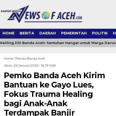
HOME
BERITA
DAERAH
PEMERINTAH
POLITIK
H
eliling DSI Banda Aceh: Sentuhan Hangat untuk Warga Daru
Home /
Pemko Banda Aceh
Senin, 26 Januari 2026 - 18:33 WIB
Pemko Banda Aceh Kirim
Bantuan ke Gayo Lues,
Fokus Trauma Healing
bagi Anak-Anak
Terdampak Banjir