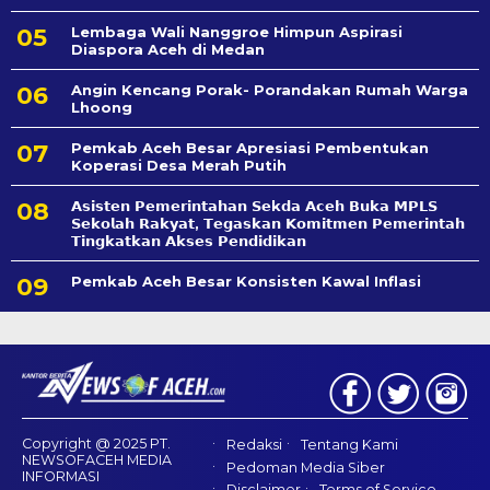
Lembaga Wali Nanggroe Himpun Aspirasi
Diaspora Aceh di Medan
Angin Kencang Porak- Porandakan Rumah Warga
Lhoong
Pemkab Aceh Besar Apresiasi Pembentukan
Koperasi Desa Merah Putih
𝗔𝘀𝗶𝘀𝘁𝗲𝗻 𝗣𝗲𝗺𝗲𝗿𝗶𝗻𝘁𝗮𝗵𝗮𝗻 𝗦𝗲k𝗱𝗮 𝗔𝗰𝗲𝗵 𝗕𝘂𝗸𝗮 𝗠𝗣𝗟𝗦
𝗦𝗲𝗸𝗼𝗹𝗮𝗵 𝗥𝗮𝗸𝘆𝗮𝘁, 𝗧𝗲𝗴𝗮𝘀𝗸𝗮𝗻 𝗞𝗼𝗺𝗶𝘁𝗺𝗲𝗻 𝗣𝗲𝗺𝗲𝗿𝗶𝗻𝘁𝗮𝗵
𝗧𝗶𝗻𝗴𝗸𝗮𝘁𝗸𝗮𝗻 𝗔𝗸𝘀𝗲𝘀 𝗣𝗲𝗻𝗱𝗶𝗱𝗶𝗸𝗮𝗻
Pemkab Aceh Besar Konsisten Kawal Inflasi
Copyright @ 2025 PT.
Redaksi
Tentang Kami
NEWSOFACEH MEDIA
Pedoman Media Siber
INFORMASI
Disclaimer
Terms of Service