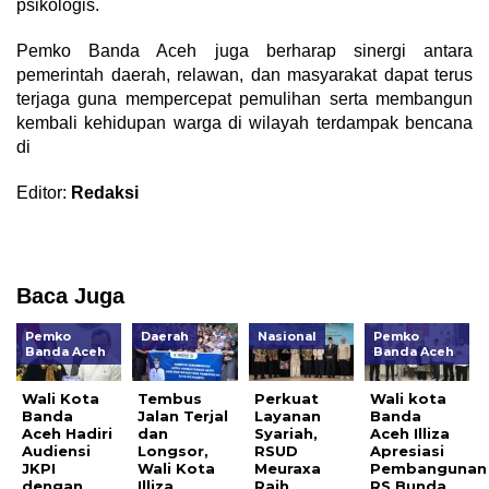
psikologis.
Pemko Banda Aceh juga berharap sinergi antara
pemerintah daerah, relawan, dan masyarakat dapat terus
terjaga guna mempercepat pemulihan serta membangun
kembali kehidupan warga di wilayah terdampak bencana
di
Editor:
Redaksi
Baca Juga
Pemko
Daerah
Nasional
Pemko
Banda Aceh
Banda Aceh
Wali Kota
Tembus
Perkuat
Wali kota
Banda
Jalan Terjal
Layanan
Banda
Aceh Hadiri
dan
Syariah,
Aceh Illiza
Audiensi
Longsor,
RSUD
Apresiasi
JKPI
Wali Kota
Meuraxa
Pembangunan
dengan
Illiza
Raih
RS Bunda