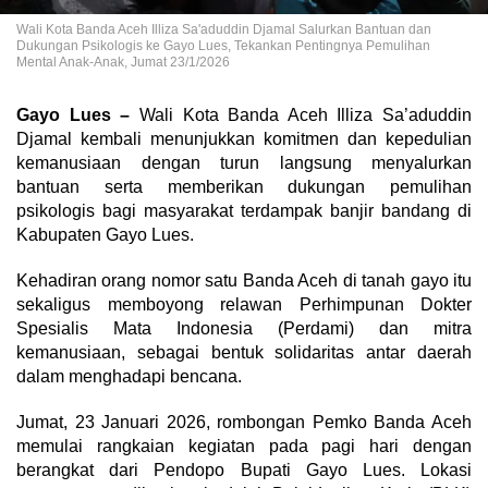
Wali Kota Banda Aceh Illiza Sa'aduddin Djamal Salurkan Bantuan dan
Dukungan Psikologis ke Gayo Lues, Tekankan Pentingnya Pemulihan
Mental Anak-Anak, Jumat 23/1/2026
Gayo Lues –
Wali Kota Banda Aceh Illiza Sa’aduddin
Djamal kembali menunjukkan komitmen dan kepedulian
kemanusiaan dengan turun langsung menyalurkan
bantuan serta memberikan dukungan pemulihan
psikologis bagi masyarakat terdampak banjir bandang di
Kabupaten Gayo Lues.
Kehadiran orang nomor satu Banda Aceh di tanah gayo itu
sekaligus memboyong relawan Perhimpunan Dokter
Spesialis Mata Indonesia (Perdami) dan mitra
kemanusiaan, sebagai bentuk solidaritas antar daerah
dalam menghadapi bencana.
Jumat, 23 Januari 2026, rombongan Pemko Banda Aceh
memulai rangkaian kegiatan pada pagi hari dengan
berangkat dari Pendopo Bupati Gayo Lues. Lokasi