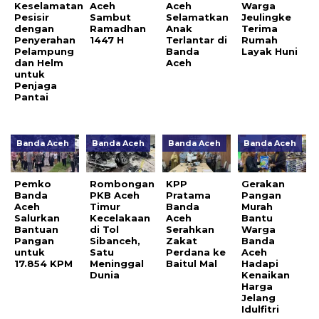
Keselamatan
Aceh
Aceh
Warga
Pesisir
Sambut
Selamatkan
Jeulingke
dengan
Ramadhan
Anak
Terima
Penyerahan
1447 H
Terlantar di
Rumah
Pelampung
Banda
Layak Huni
dan Helm
Aceh
untuk
Penjaga
Pantai
Banda Aceh
Banda Aceh
Banda Aceh
Banda Aceh
Pemko
Rombongan
KPP
Gerakan
Banda
PKB Aceh
Pratama
Pangan
Aceh
Timur
Banda
Murah
Salurkan
Kecelakaan
Aceh
Bantu
Bantuan
di Tol
Serahkan
Warga
Pangan
Sibanceh,
Zakat
Banda
untuk
Satu
Perdana ke
Aceh
17.854 KPM
Meninggal
Baitul Mal
Hadapi
Dunia
Kenaikan
Harga
Jelang
Idulfitri