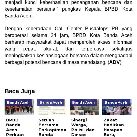
menjadi kunci keberhasilan penanganan bencana dan
keselamatan bersama,” pungkas Kepala BPBD Kota
Banda Aceh.
Dengan keberadaan Call Center Pusdalops PB yang
beroperasi selama 24 jam, BPBD Kota Banda Aceh
berharap masyarakat dapat memperoleh akses informasi
yang cepat, akurat, dan terpercaya sekaligus
meningkatkan kesiapsiagaan bersama dalam menghadapi
berbagai potensi bencana di masa mendatang. (
ADV
)
Baca Juga
Banda Aceh
Banda Aceh
Banda Aceh
Banda Aceh
BPBD
Seruan
Sinergi
Zakat
Banda
Bersama
Warga,
Hadirkan
Aceh
Forkopimda
Polisi, dan
Harapan
Perkuat
Banda
Dinsos
Baru,