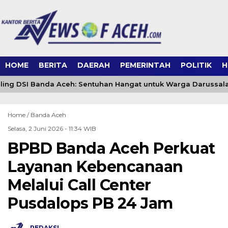
HOME
BERITA
DAERAH
PEMERINTAH
POLITIK
H
ing DSI Banda Aceh: Sentuhan Hangat untuk Warga Darussal
Home /
Banda Aceh
Selasa, 2 Juni 2026 - 11:34 WIB
BPBD Banda Aceh Perkuat
Layanan Kebencanaan
Melalui Call Center
Pusdalops PB 24 Jam
REDAKSI