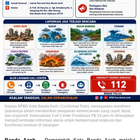
Kepala BPBD Kota Banda Aceh, Cut Ahmad Putra, menegaskan komitmen
jajarannya dalam memberikan pelayanan kebencanaan yang cepat, tepat,
dan responsif. Keberadaan Call Center Pusdalops PB 24 jam ini diharapkan
menjadi jembatan informasi utama untuk mempercepat evakuasi dan
koordinasi bantuan di lapangan.