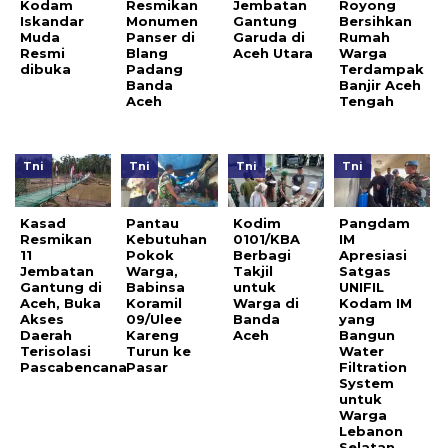
Kodam
Resmikan
Jembatan
Royong
Iskandar
Monumen
Gantung
Bersihkan
Muda
Panser di
Garuda di
Rumah
Resmi
Blang
Aceh Utara
Warga
dibuka
Padang
Terdampak
Banda
Banjir Aceh
Aceh
Tengah
Tni
Tni
Tni
Tni
Kasad
Pantau
Kodim
Pangdam
Resmikan
Kebutuhan
0101/KBA
IM
11
Pokok
Berbagi
Apresiasi
Jembatan
Warga,
Takjil
Satgas
Gantung di
Babinsa
untuk
UNIFIL
Aceh, Buka
Koramil
Warga di
Kodam IM
Akses
09/Ulee
Banda
yang
Daerah
Kareng
Aceh
Bangun
Terisolasi
Turun ke
Water
Pascabencana
Pasar
Filtration
System
untuk
Warga
Lebanon
Selatan