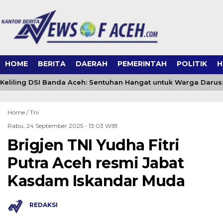
HOME
BERITA
DAERAH
PEMERINTAH
POLITIK
H
eliling DSI Banda Aceh: Sentuhan Hangat untuk Warga Daru
Home /
Tni
Rabu, 24 September 2025 - 13:03 WIB
Brigjen TNI Yudha Fitri
Putra Aceh resmi Jabat
Kasdam Iskandar Muda
REDAKSI