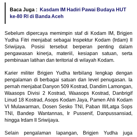
Baca Juga :
Kasdam IM Hadiri Pawai Budaya HUT
ke-80 RI di Banda Aceh
Sebelum dipercaya memimpin staf di Kodam IM, Brigjen
Yudha Fitri menjabat sebagai Inspektur Kodam (Irdam) II
Sriwijaya. Posisi tersebut berperan penting dalam
pengawasan kinerja, materiil, kesiapan satuan, serta
pembinaan latihan dan teritorial di wilayah Kodam.
Karier militer Brigjen Yudha terbilang lengkap dengan
pengalaman di berbagai satuan dan level penugasan. Ia
pernah menjabat Danyon 509 Kostrad, Dandim Lamongan,
Waasops Divisi 2 Kostrad, Waasops Kostrad, Danbrigif
Linud 18 Kostrad, Asops Kodam Jaya, Pamen Ahli Kodam
VI Mulawarman, Dosen Sesko TNI, Paban III/Latga Sops
TNI, Bandep Wantannas, Ir Pussenif, Danpussansiad,
hingga Irdam II Sriwijaya.
Selain pengalaman lapangan, Brigjen Yudha juga