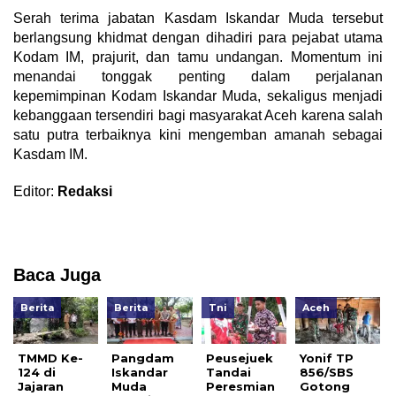
Serah terima jabatan Kasdam Iskandar Muda tersebut
berlangsung khidmat dengan dihadiri para pejabat utama
Kodam IM, prajurit, dan tamu undangan. Momentum ini
menandai tonggak penting dalam perjalanan
kepemimpinan Kodam Iskandar Muda, sekaligus menjadi
kebanggaan tersendiri bagi masyarakat Aceh karena salah
satu putra terbaiknya kini mengemban amanah sebagai
Kasdam IM.
Editor:
Redaksi
Baca Juga
Berita
Berita
Tni
Aceh
TMMD Ke-
Pangdam
Peusejuek
Yonif TP
124 di
Iskandar
Tandai
856/SBS
Jajaran
Muda
Peresmian
Gotong