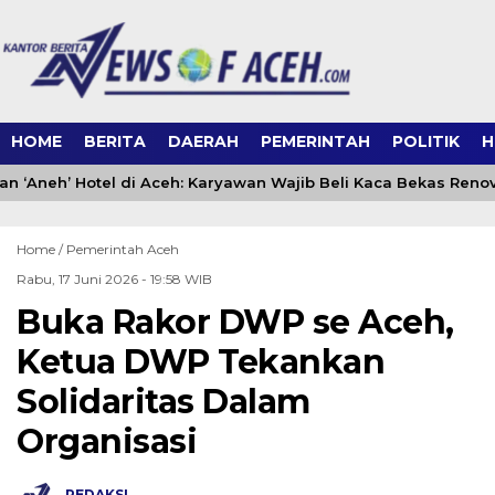
HOME
BERITA
DAERAH
PEMERINTAH
POLITIK
H
an ‘Aneh’ Hotel di Aceh: Karyawan Wajib Beli Kaca Bekas Renov
Home /
Pemerintah Aceh
Rabu, 17 Juni 2026 - 19:58 WIB
Buka Rakor DWP se Aceh,
Ketua DWP Tekankan
Solidaritas Dalam
Organisasi
REDAKSI