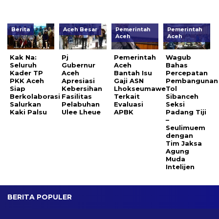
Berita
Aceh Besar
Pemerintah
Pemerintah
Aceh
Aceh
Kak Na:
Pj
Pemerintah
Wagub
Seluruh
Gubernur
Aceh
Bahas
Kader TP
Aceh
Bantah Isu
Percepatan
PKK Aceh
Apresiasi
Gaji ASN
Pembangunan
Siap
Kebersihan
Lhokseumawe
Tol
Berkolaborasi
Fasilitas
Terkait
Sibanceh
Salurkan
Pelabuhan
Evaluasi
Seksi
Kaki Palsu
Ulee Lheue
APBK
Padang Tiji
–
Seulimuem
dengan
Tim Jaksa
Agung
Muda
Intelijen
BERITA POPULER