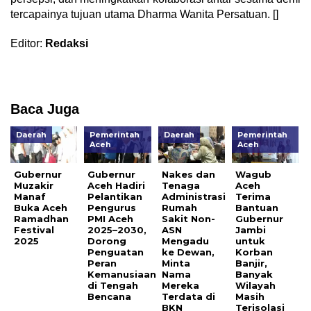
tercapainya tujuan utama Dharma Wanita Persatuan. []
Editor:
Redaksi
Baca Juga
Daerah
Pemerintah
Daerah
Pemerintah
Aceh
Aceh
Gubernur
Gubernur
Nakes dan
Wagub
Muzakir
Aceh Hadiri
Tenaga
Aceh
Manaf
Pelantikan
Administrasi
Terima
Buka Aceh
Pengurus
Rumah
Bantuan
Ramadhan
PMI Aceh
Sakit Non-
Gubernur
Festival
2025–2030,
ASN
Jambi
2025
Dorong
Mengadu
untuk
Penguatan
ke Dewan,
Korban
Peran
Minta
Banjir,
Kemanusiaan
Nama
Banyak
di Tengah
Mereka
Wilayah
Bencana
Terdata di
Masih
BKN
Terisolasi