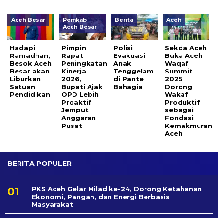
Aceh Besar
Pemkab
Berita
Aceh
Aceh Besar
Hadapi
Pimpin
Polisi
Sekda Aceh
Ramadhan,
Rapat
Evakuasi
Buka Aceh
Besok Aceh
Peningkatan
Anak
Waqaf
Besar akan
Kinerja
Tenggelam
Summit
Liburkan
2026,
di Pante
2025
Satuan
Bupati Ajak
Bahagia
Dorong
Pendidikan
OPD Lebih
Wakaf
Proaktif
Produktif
Jemput
sebagai
Anggaran
Fondasi
Pusat
Kemakmuran
Aceh
BERITA POPULER
PKS Aceh Gelar Milad ke-24, Dorong Ketahanan
Ekonomi, Pangan, dan Energi Berbasis
Masyarakat