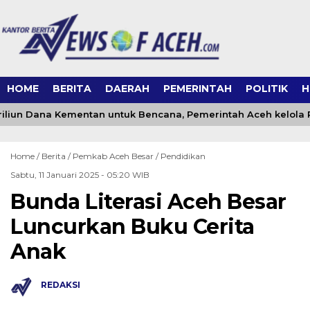
HOME
BERITA
DAERAH
PEMERINTAH
POLITIK
H
iliun Dana Kementan untuk Bencana, Pemerintah Aceh kelola Rp 
Home /
Berita
/
Pemkab Aceh Besar
/
Pendidikan
Sabtu, 11 Januari 2025 - 05:20 WIB
Bunda Literasi Aceh Besar
Luncurkan Buku Cerita
Anak
REDAKSI