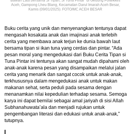
Bawah Laut bersama Si Tipan, Si Tuna Pintar” di Gedung Poltekkes
Aceh, Gampong Lheu Blang, Kecamatan Darul Imarah Aceh Besar,
Kamis (09/01/2025). FOTO/MC ACEH BESAR
Buku cerita yang unik dan menyenangkan tentunya dapat
mengasah kosakata anak dan imajinasi anak terlebih
cerita yang membawa anak terjun ke dunia bawah laut
bersama tipan si ikan tuna yang cerdas dan pintar. “Ada
pesan moral yang mengedukasi dari Buku Cerita Tipan si
Tuna Pintar ini tentunya akan sangat mudah dipahami oleh
anak-anak karena pesan yang disampaikan melalui jalan
cerita yang menarik dan sangat cocok untuk anak-anak,
terkhususnya dalam mengedukasi anak untuk makan
makanan sehat, serta peduli pada sesama dengan
menanamkan nilai kepedulian terhadap sesama. Semoga
karya ini dapat bernilai sebagai amal jariyah di sisi Allah
Subhanahuwata’ala dan menjadi rujukan untuk
pengembangan literasi dan edukasi untuk anak-anak,”
tutupnya.