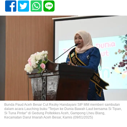
Bunda Paud Aceh Besar Cut Rezky Handayani SIP MM memberi sambutan
dalam acara Lauching buku "Terjun ke Dunia Bawah Laut bersama Si Tipan,
Si Tuna Pintar" di Gedung Poltekkes Aceh, Gampong Lheu Blang,
Kecamatan Darul Imarah Aceh Besar, Kamis (09/01/2025)