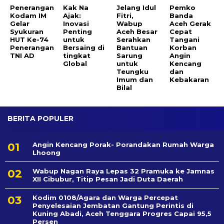
Penerangan
Kak Na
Jelang Idul
Pemko
Kodam IM
Ajak:
Fitri,
Banda
Gelar
Inovasi
Wabup
Aceh Gerak
Syukuran
Penting
Aceh Besar
Cepat
HUT Ke-74
untuk
Serahkan
Tangani
Penerangan
Bersaing di
Bantuan
Korban
TNI AD
tingkat
Sarung
Angin
Global
untuk
Kencang
Teungku
dan
Imum dan
Kebakaran
Bilal
BERITA POPULER
Angin Kencang Porak- Porandakan Rumah Warga
Lhoong
Wabup Nagan Raya Lepas 32 Pramuka ke Jamnas
XII Cibubur, Titip Pesan Jadi Duta Daerah
Kodim 0108/Agara dan Warga Percepat
Penyelesaian Jembatan Gantung Perintis di
Kuning Abadi, Aceh Tenggara Progres Capai 95,5
Persen