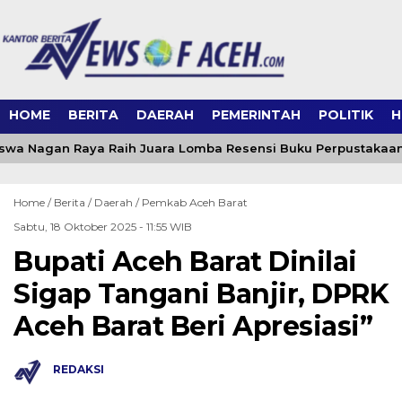
HOME
BERITA
DAERAH
PEMERINTAH
POLITIK
H
swa Nagan Raya Raih Juara Lomba Resensi Buku Perpustakaan
Home /
Berita
/
Daerah
/
Pemkab Aceh Barat
Sabtu, 18 Oktober 2025 - 11:55 WIB
Bupati Aceh Barat Dinilai
Sigap Tangani Banjir, DPRK
Aceh Barat Beri Apresiasi”
REDAKSI