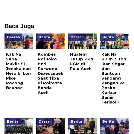
Baca Juga
Daerah
Berita
Daerah
Berita
Kak Na
Kombes
Mualem
Kak Na
Sapa
Pol Joko
Tutup KKN
Kirim 3 Ton
Muklis Si
Heri
UGM di
Ikan Segar
Jenaka nan
Purwono
Pulo Aceh
dan
Heroik: Lon
Dipeusijuek
Bantuan
Pike
Saat Tiba
Sandang
Pocong
di Polresta
Pangan ke
Beunoe
Banda
Posko
Aceh
Korban
Banjir
Terisolir
Berita
Daerah
Berita
Berita