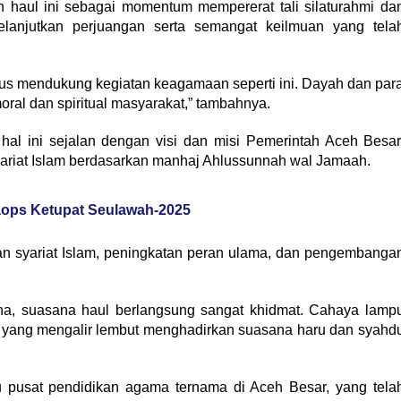
 haul ini sebagai momentum mempererat tali silaturahmi da
anjutkan perjuangan serta semangat keilmuan yang tela
us mendukung kegiatan keagamaan seperti ini. Dayah dan par
ral dan spiritual masyarakat,” tambahnya.
hal ini sejalan dengan visi dan misi Pemerintah Aceh Besar
riat Islam berdasarkan manhaj Ahlussunnah wal Jamaah.
aops Ketupat Seulawah-2025
 syariat Islam, peningkatan peran ulama, dan pengembanga
na, suasana haul berlangsung sangat khidmat. Cahaya lamp
a yang mengalir lembut menghadirkan suasana haru dan syahd
tu pusat pendidikan agama ternama di Aceh Besar, yang tela