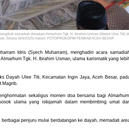
mengikuti samadiah dimakam Almarhum Tgk. H. Ibrahim Usman (Waled Ulee Titi) d
h Besar, Selasa (8/4/2025) malam. FOTO/PROKOPIM PEMKAB ACEH BESAR
harram Idris (Syech Muharram), menghadiri acara samadia
 Almarhum Tgk. H. Ibrahim Usman, ulama karismatik yang lebi
eks Dayah Ulee Titi, Kecamatan Ingin Jaya, Aceh Besar, pad
t Magrib.
 penghormatan sekaligus momen doa bersama bagi Almarhum
 sosok ulama yang istiqamah dalam membimbing umat da
ri berbagai penjuru mulai berdatangan ke dayah, memadati are