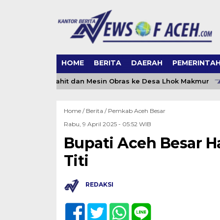
HOME
BERITA
DAERAH
PEMERINTA
kan Mesin Jahit dan Mesin Obras ke Desa Lhok Makmur
Home /
Berita
/
Pemkab Aceh Besar
Rabu, 9 April 2025 - 05:52 WIB
Bupati Aceh Besar Ha
Titi
REDAKSI