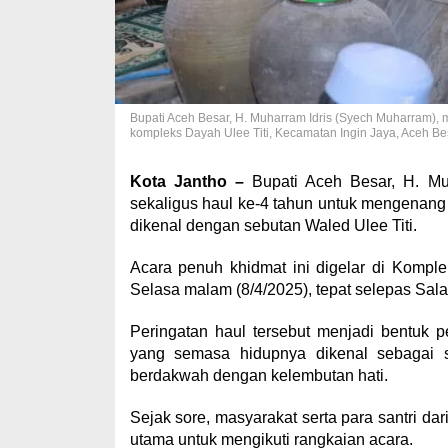
Bupati Aceh Besar, H. Muharram Idris (Syech Muharram), 
kompleks Dayah Ulee Titi, Kecamatan Ingin Jaya, Ace
Kota Jantho –
Bupati Aceh Besar, H. Mu
sekaligus haul ke-4 tahun untuk mengenang
dikenal dengan sebutan Waled Ulee Titi.
Acara penuh khidmat ini digelar di Kompl
Selasa malam (8/4/2025), tepat selepas Sala
Peringatan haul tersebut menjadi bentuk
yang semasa hidupnya dikenal sebagai
berdakwah dengan kelembutan hati.
Sejak sore, masyarakat serta para santri da
utama untuk mengikuti rangkaian acara.