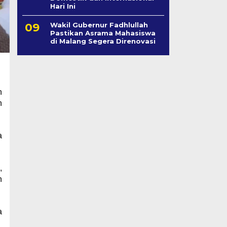
Hari Ini
Wakil Gubernur Fadhlullah
Pastikan Asrama Mahasiswa
di Malang Segera Direnovasi
i
h
h
a
,
n
a