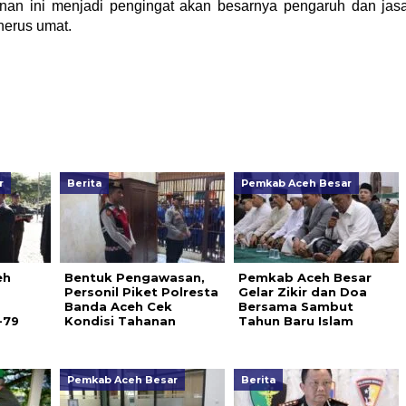
nan ini menjadi pengingat akan besarnya pengaruh dan jas
nerus umat.
r
Berita
Pemkab Aceh Besar
eh
Bentuk Pengawasan,
Pemkab Aceh Besar
Personil Piket Polresta
Gelar Zikir dan Doa
Banda Aceh Cek
Bersama Sambut
-79
Kondisi Tahanan
Tahun Baru Islam
Pemkab Aceh Besar
Berita