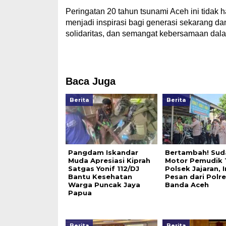
Peringatan 20 tahun tsunami Aceh ini tidak
menjadi inspirasi bagi generasi sekarang d
solidaritas, dan semangat kebersamaan da
Baca Juga
Berita
Berita
Pangdam Iskandar
Bertambah! Sud
Muda Apresiasi Kiprah
Motor Pemudik T
Satgas Yonif 112/DJ
Polsek Jajaran, I
Bantu Kesehatan
Pesan dari Polr
Warga Puncak Jaya
Banda Aceh
Papua
Berita
Berita