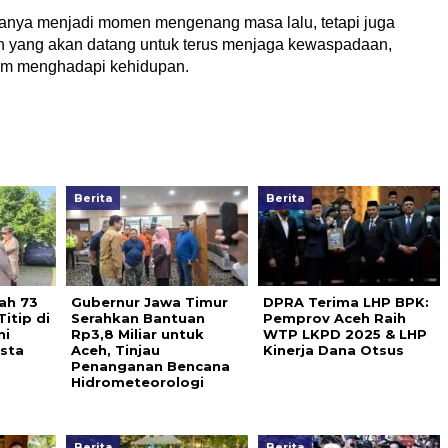
 hanya menjadi momen mengenang masa lalu, tetapi juga
an yang akan datang untuk terus menjaga kewaspadaan,
lam menghadapi kehidupan.
Berita
Berita
ah 73
Gubernur Jawa Timur
DPRA Terima LHP BPK:
itip di
Serahkan Bantuan
Pemprov Aceh Raih
ni
Rp3,8 Miliar untuk
WTP LKPD 2025 & LHP
esta
Aceh, Tinjau
Kinerja Dana Otsus
Penanganan Bencana
Hidrometeorologi
Berita
Berita