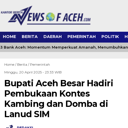
HOME
BERITA
DAERAH
PEMERINTAH
POLITIK
H
3 Bank Aceh: Momentum Memperkuat Amanah, Menumbuhkan 
Home /
Berita
/
Pemerintah
Minggu, 20 April 2025 - 23:33 WIB
Bupati Aceh Besar Hadiri
Pembukaan Kontes
Kambing dan Domba di
Lanud SIM
REDAKSI