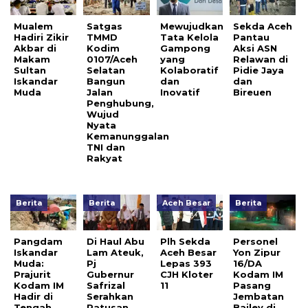
Mualem
Satgas
Mewujudkan
Sekda Aceh
Hadiri Zikir
TMMD
Tata Kelola
Pantau
Akbar di
Kodim
Gampong
Aksi ASN
Makam
0107/Aceh
yang
Relawan di
Sultan
Selatan
Kolaboratif
Pidie Jaya
Iskandar
Bangun
dan
dan
Muda
Jalan
Inovatif
Bireuen
Penghubung,
Wujud
Nyata
Kemanunggalan
TNI dan
Rakyat
Berita
Berita
Aceh Besar
Berita
Pangdam
Di Haul Abu
Plh Sekda
Personel
Iskandar
Lam Ateuk,
Aceh Besar
Yon Zipur
Muda:
Pj
Lepas 393
16/DA
Prajurit
Gubernur
CJH Kloter
Kodam IM
Kodam IM
Safrizal
11
Pasang
Hadir di
Serahkan
Jembatan
Tengah
Ratusan
Bailey di