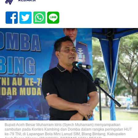
Bupati Aceh Besar Muharram Idris (Syech Muharram) menyampaikan
sambutan pada Kontes Kambing dan Domba dalam rangka peringatan HUT
ke-79 TNI, di Lapangan Bola Mini Lanud SIM, Blang Bintang, Kabupaten