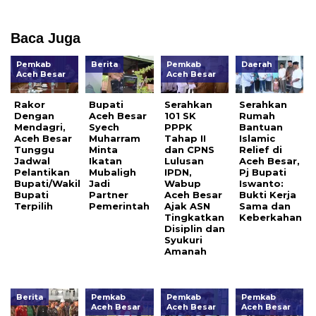
Baca Juga
Pemkab
Berita
Pemkab
Daerah
Aceh Besar
Aceh Besar
Rakor
Bupati
Serahkan
Serahkan
Dengan
Aceh Besar
101 SK
Rumah
Mendagri,
Syech
PPPK
Bantuan
Aceh Besar
Muharram
Tahap II
Islamic
Tunggu
Minta
dan CPNS
Relief di
Jadwal
Ikatan
Lulusan
Aceh Besar,
Pelantikan
Mubaligh
IPDN,
Pj Bupati
Bupati/Wakil
Jadi
Wabup
Iswanto:
Bupati
Partner
Aceh Besar
Bukti Kerja
Terpilih
Pemerintah
Ajak ASN
Sama dan
Tingkatkan
Keberkahan
Disiplin dan
Syukuri
Amanah
Berita
Pemkab
Pemkab
Pemkab
Aceh Besar
Aceh Besar
Aceh Besar