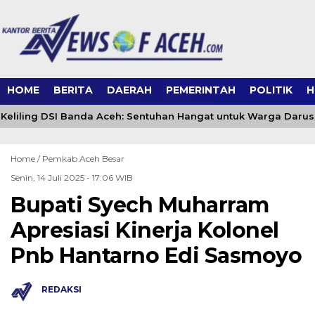
HOME
BERITA
DAERAH
PEMERINTAH
POLITIK
H
eliling DSI Banda Aceh: Sentuhan Hangat untuk Warga Daru
Home /
Pemkab Aceh Besar
Senin, 14 Juli 2025 - 17:06 WIB
Bupati Syech Muharram
Apresiasi Kinerja Kolonel
Pnb Hantarno Edi Sasmoyo
REDAKSI