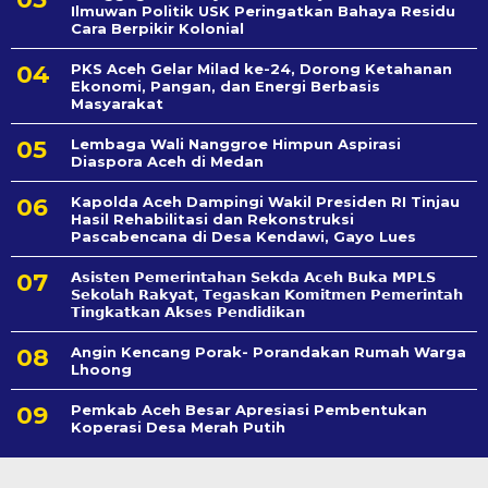
Ilmuwan Politik USK Peringatkan Bahaya Residu
Cara Berpikir Kolonial
PKS Aceh Gelar Milad ke-24, Dorong Ketahanan
Ekonomi, Pangan, dan Energi Berbasis
Masyarakat
Lembaga Wali Nanggroe Himpun Aspirasi
Diaspora Aceh di Medan
Kapolda Aceh Dampingi Wakil Presiden RI Tinjau
Hasil Rehabilitasi dan Rekonstruksi
Pascabencana di Desa Kendawi, Gayo Lues
𝗔𝘀𝗶𝘀𝘁𝗲𝗻 𝗣𝗲𝗺𝗲𝗿𝗶𝗻𝘁𝗮𝗵𝗮𝗻 𝗦𝗲k𝗱𝗮 𝗔𝗰𝗲𝗵 𝗕𝘂𝗸𝗮 𝗠𝗣𝗟𝗦
𝗦𝗲𝗸𝗼𝗹𝗮𝗵 𝗥𝗮𝗸𝘆𝗮𝘁, 𝗧𝗲𝗴𝗮𝘀𝗸𝗮𝗻 𝗞𝗼𝗺𝗶𝘁𝗺𝗲𝗻 𝗣𝗲𝗺𝗲𝗿𝗶𝗻𝘁𝗮𝗵
𝗧𝗶𝗻𝗴𝗸𝗮𝘁𝗸𝗮𝗻 𝗔𝗸𝘀𝗲𝘀 𝗣𝗲𝗻𝗱𝗶𝗱𝗶𝗸𝗮𝗻
Angin Kencang Porak- Porandakan Rumah Warga
Lhoong
Pemkab Aceh Besar Apresiasi Pembentukan
Koperasi Desa Merah Putih