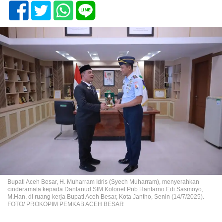
Bupati Aceh Besar, H. Muharram Idris (Syech Muharram), menyerahkan
cinderamata kepada Danlanud SIM Kolonel Pnb Hantarno Edi Sasmoyo,
M.Han, di ruang kerja Bupati Aceh Besar, Kota Jantho, Senin (14/7/2025).
FOTO/ PROKOPIM PEMKAB ACEH BESAR