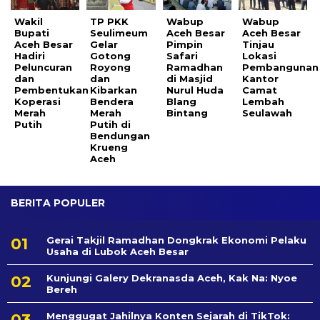
Wakil
TP PKK
Wabup
Wabup
Bupati
Seulimeum
Aceh Besar
Aceh Besar
Aceh Besar
Gelar
Pimpin
Tinjau
Hadiri
Gotong
Safari
Lokasi
Peluncuran
Royong
Ramadhan
Pembangunan
dan
dan
di Masjid
Kantor
Pembentukan
Kibarkan
Nurul Huda
Camat
Koperasi
Bendera
Blang
Lembah
Merah
Merah
Bintang
Seulawah
Putih
Putih di
Bendungan
Krueng
Aceh
BERITA POPULER
Gerai Takjil Ramadhan Dongkrak Ekonomi Pelaku
Usaha di Lubok Aceh Besar
Kunjungi Galery Dekranasda Aceh, Kak Na: Nyoe
Bereh
Menggugat Jahilnya Konten Sejarah di TikTok: