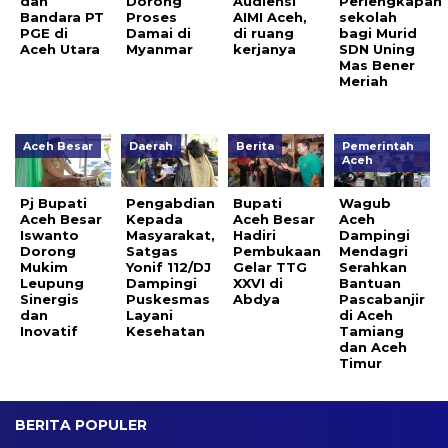
dan
Dorong
Audiensi
Perlengkapan
Bandara PT
Proses
AIMI Aceh,
sekolah
PGE di
Damai di
di ruang
bagi Murid
Aceh Utara
Myanmar
kerjanya
SDN Uning
Mas Bener
Meriah
Aceh Besar
Daerah
Berita
Pemerintah
Aceh
Pj Bupati
Pengabdian
Bupati
Wagub
Aceh Besar
Kepada
Aceh Besar
Aceh
Iswanto
Masyarakat,
Hadiri
Dampingi
Dorong
Satgas
Pembukaan
Mendagri
Mukim
Yonif 112/DJ
Gelar TTG
Serahkan
Leupung
Dampingi
XXVI di
Bantuan
Sinergis
Puskesmas
Abdya
Pascabanjir
dan
Layani
di Aceh
Inovatif
Kesehatan
Tamiang
dan Aceh
Timur
BERITA POPULER