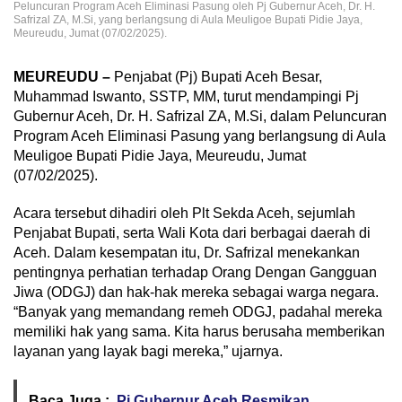
Peluncuran Program Aceh Eliminasi Pasung oleh Pj Gubernur Aceh, Dr. H.
Safrizal ZA, M.Si, yang berlangsung di Aula Meuligoe Bupati Pidie Jaya,
Meureudu, Jumat (07/02/2025).
MEUREUDU –
Penjabat (Pj) Bupati Aceh Besar,
Muhammad Iswanto, SSTP, MM, turut mendampingi Pj
Gubernur Aceh, Dr. H. Safrizal ZA, M.Si, dalam Peluncuran
Program Aceh Eliminasi Pasung yang berlangsung di Aula
Meuligoe Bupati Pidie Jaya, Meureudu, Jumat
(07/02/2025).
Acara tersebut dihadiri oleh Plt Sekda Aceh, sejumlah
Penjabat Bupati, serta Wali Kota dari berbagai daerah di
Aceh. Dalam kesempatan itu, Dr. Safrizal menekankan
pentingnya perhatian terhadap Orang Dengan Gangguan
Jiwa (ODGJ) dan hak-hak mereka sebagai warga negara.
“Banyak yang memandang remeh ODGJ, padahal mereka
memiliki hak yang sama. Kita harus berusaha memberikan
layanan yang layak bagi mereka,” ujarnya.
Baca Juga :
Pj Gubernur Aceh Resmikan