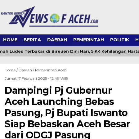
HOME
BERITA
DAERAH
PEMERINTAH
POLITIK
H
h Ludes Terbakar di Bireuen Dini Hari, 5 KK Kehilangan Hart
Home /
Daerah
/
Pemerintah Aceh
Jumat, 7 Februari 2025 - 12:49 WIB
Dampingi Pj Gubernur
Aceh Launching Bebas
Pasung, Pj Bupati Iswanto
Siap Bebaskan Aceh Besar
dari ODGJ Pasung