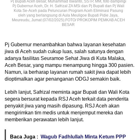
Pj Bupati Aceh Besar, Muhammad Iswanto, SSTP, MM, foto dampingi
Pj Gubernur Aceh, Dr. H. Safrizal ZA MSi dan Pj Bupati dan Pj Wali
Kota Se-Aceh pada Peluncuran Program Aceh Eliminasi Pasung
oleh yang berlangsung di Aula Meuligoe Bupati Pidie Jaya,
Meureudu, Jumat (07/02/2025).FOTO/ PROKOPIM PEMKAB ACEH
BESAR
Pj Gubernur menambahkan bahwa layanan kesehatan
jiwa di Aceh sudah cukup luas, salah satunya dengan
adanya fasilitas Seuramoe Sehat Jiwa di Kuta Malaka,
Aceh Besar, yang mampu menampung hingga 300 pasien.
Namun, ia berharap layanan rumah sakit jiwa dapat lebih
dioptimalkan agar penanganan ODGJ semakin baik.
Lebih lanjut, Safrizal meminta agar Bupati dan Wali Kota
segera bersurat kepada RSJ Aceh terkait data penderita
penyakit jiwa yang masih dipasung. RSJ Aceh akan
mengirimkan tim medis untuk menjemput mereka dan
memberikan perawatan lebih lanjut.
Baca Juga :
Wagub Fadhlullah Minta Ketum PPP