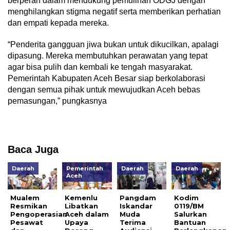
berperan dalam mendukung pemulihan ODGJ dengan
menghilangkan stigma negatif serta memberikan perhatian
dan empati kepada mereka.
“Penderita gangguan jiwa bukan untuk dikucilkan, apalagi
dipasung. Mereka membutuhkan perawatan yang tepat
agar bisa pulih dan kembali ke tengah masyarakat.
Pemerintah Kabupaten Aceh Besar siap berkolaborasi
dengan semua pihak untuk mewujudkan Aceh bebas
pemasungan,” pungkasnya
Baca Juga
Daerah
Pemerintah
Daerah
Daerah
Aceh
Mualem
Kemenlu
Pangdam
Kodim
Resmikan
Libatkan
Iskandar
0119/BM
Pengoperasian
Aceh dalam
Muda
Salurkan
Pesawat
Upaya
Terima
Bantuan