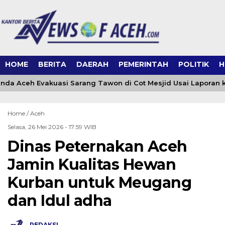
HOME
BERITA
DAERAH
PEMERINTAH
POLITIK
H
da Aceh Evakuasi Sarang Tawon di Cot Mesjid Usai Laporan ke
Home /
Aceh
Selasa, 26 Mei 2026 - 17:59 WIB
Dinas Peternakan Aceh
Jamin Kualitas Hewan
Kurban untuk Meugang
dan Idul adha
REDAKSI