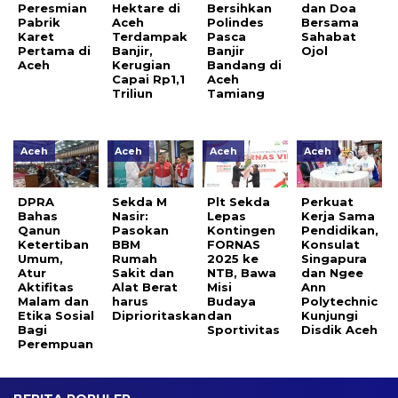
Peresmian
Hektare di
Bersihkan
dan Doa
Pabrik
Aceh
Polindes
Bersama
Karet
Terdampak
Pasca
Sahabat
Pertama di
Banjir,
Banjir
Ojol
Aceh
Kerugian
Bandang di
Capai Rp1,1
Aceh
Triliun
Tamiang
Aceh
Aceh
Aceh
Aceh
DPRA
Sekda M
Plt Sekda
Perkuat
Bahas
Nasir:
Lepas
Kerja Sama
Qanun
Pasokan
Kontingen
Pendidikan,
Ketertiban
BBM
FORNAS
Konsulat
Umum,
Rumah
2025 ke
Singapura
Atur
Sakit dan
NTB, Bawa
dan Ngee
Aktifitas
Alat Berat
Misi
Ann
Malam dan
harus
Budaya
Polytechnic
Etika Sosial
Diprioritaskan
dan
Kunjungi
Bagi
Sportivitas
Disdik Aceh
Perempuan