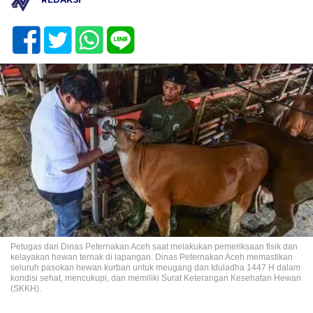
Petugas dari Dinas Peternakan Aceh saat melakukan pemeriksaan fisik dan
kelayakan hewan ternak di lapangan. Dinas Peternakan Aceh memastikan
seluruh pasokan hewan kurban untuk meugang dan Iduladha 1447 H dalam
kondisi sehat, mencukupi, dan memiliki Surat Keterangan Kesehatan Hewan
(SKKH).