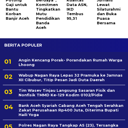
Gaji untuk
Komitmen
Data ASN,
Lewat
Bantu
Tingkatkan
IKD
Silaturahmi
Korban
Mutu
Tembus
dan Buka
Banjir Aceh
Pendidikan
95,31
Puasa
Banda
Bersama
Aceh
BERITA POPULER
Angin Kencang Porak- Porandakan Rumah Warga
Lhoong
Wabup Nagan Raya Lepas 32 Pramuka ke Jamnas
XII Cibubur, Titip Pesan Jadi Duta Daerah
Tim Wasev Tinjau Langsung Sasaran Fisik dan
Nonfisik TMMD Ke-129 Kodim 0102/Pidie
Bank Aceh Syariah Cabang Aceh Tengah Serahkan
Zakat Perusahaan Rp400 Juta, Diterima Bupati
Haili Yoga
Polres Nagan Raya Tangkap AS (23), Tersangka