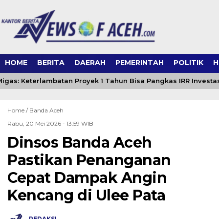
HOME
BERITA
DAERAH
PEMERINTAH
POLITIK
H
Migas: Keterlambatan Proyek 1 Tahun Bisa Pangkas IRR Investas
Home /
Banda Aceh
Rabu, 20 Mei 2026 - 13:59 WIB
Dinsos Banda Aceh
Pastikan Penanganan
Cepat Dampak Angin
Kencang di Ulee Pata
REDAKSI