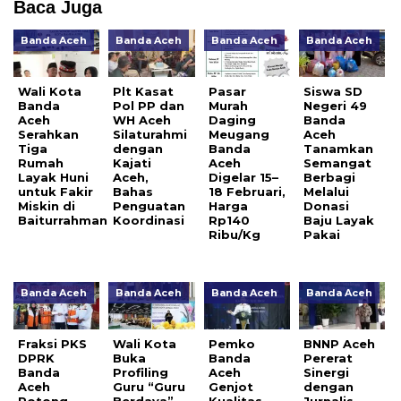
Baca Juga
Banda Aceh
Banda Aceh
Banda Aceh
Banda Aceh
Wali Kota
Plt Kasat
Pasar
Siswa SD
Banda
Pol PP dan
Murah
Negeri 49
Aceh
WH Aceh
Daging
Banda
Serahkan
Silaturahmi
Meugang
Aceh
Tiga
dengan
Banda
Tanamkan
Rumah
Kajati
Aceh
Semangat
Layak Huni
Aceh,
Digelar 15–
Berbagi
untuk Fakir
Bahas
18 Februari,
Melalui
Miskin di
Penguatan
Harga
Donasi
Baiturrahman
Koordinasi
Rp140
Baju Layak
Ribu/Kg
Pakai
Banda Aceh
Banda Aceh
Banda Aceh
Banda Aceh
Fraksi PKS
Wali Kota
Pemko
BNNP Aceh
DPRK
Buka
Banda
Pererat
Banda
Profiling
Aceh
Sinergi
Aceh
Guru “Guru
Genjot
dengan
Potong
Berdaya”,
Kualitas
Jurnalis